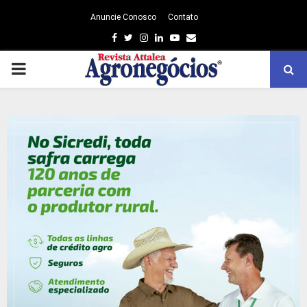
Anuncie Conosco
Contato
Facebook
Twitter
Instagram
Linkedin
Youtube
Email
PRIMARY
MENU