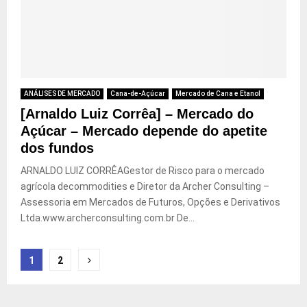
ANÁLISES DE MERCADO
Cana-de-Açúcar
Mercado de Cana e Etanol
[Arnaldo Luiz Corrêa] – Mercado do
Açúcar – Mercado depende do apetite
dos fundos
ARNALDO LUIZ CORRÊAGestor de Risco para o mercado
agrícola decommodities e Diretor da Archer Consulting –
Assessoria em Mercados de Futuros, Opções e Derivativos
Ltda.www.archerconsulting.com.br De...
Paginação
1
2
de