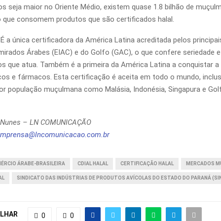
s seja maior no Oriente Médio, existem quase 1.8 bilhão de muçu
 que consomem produtos que são certificados halal.
É a única certificadora da América Latina acreditada pelos principa
Emirados Árabes (EIAC) e do Golfo (GAC), o que confere seriedade 
 que atua. Também é a primeira da América Latina a conquistar a 
os e fármacos. Esta certificação é aceita em todo o mundo, inclus
or população muçulmana como Malásia, Indonésia, Singapura e Gol
a Nunes – LN COMUNICAÇÃO
imprensa@lncomunicacao.com.br
ÉRCIO ÁRABE-BRASILEIRA
CDIAL HALAL
CERTIFICAÇÃO HALAL
MERCADOS M
AL
SINDICATO DAS INDÚSTRIAS DE PRODUTOS AVÍCOLAS DO ESTADO DO PARANÁ (SI
LHAR
0
0