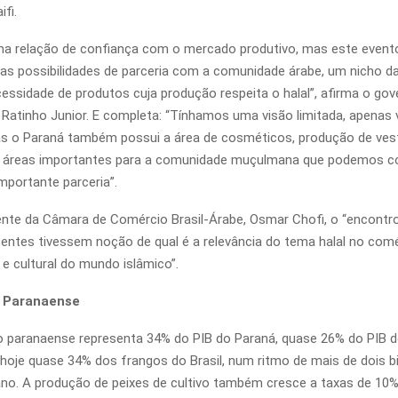
ifi.
a relação de confiança com o mercado produtivo, mas este even
ras possibilidades de parceria com a comunidade árabe, um nicho d
essidade de produtos cuja produção respeita o halal”, afirma o go
Ratinho Junior. E completa: “Tínhamos uma visão limitada, apenas 
s o Paraná também possui a área de cosméticos, produção de vest
s áreas importantes para a comunidade muçulmana que podemos co
mportante parceria”.
ente da Câmara de Comércio Brasil-Árabe, Osmar Chofi, o “encontro
entes tivessem noção de qual é a relevância do tema halal no comé
 e cultural do mundo islâmico”.
 Paranaense
 paranaense representa 34% do PIB do Paraná, quase 26% do PIB do
hoje quase 34% dos frangos do Brasil, num ritmo de mais de dois b
no. A produção de peixes de cultivo também cresce a taxas de 10%