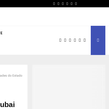
Facebook
Twitter
Instagram
Linkedin
Youtube
Email
TE
idades do Estado
Dubai