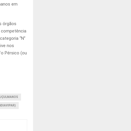
lmanos em
is órgãos
e competência
categoria “N”
ive nos
fo Pérsico (ou
UÇULMANOS
NDIAVIPAR)