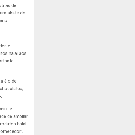
trias de
para abate de
ano.
ades e
tos halal aos
ortante
ta é o de
 chocolates,
.
eiro e
de de ampliar
rodutos halal
ornecedor”,