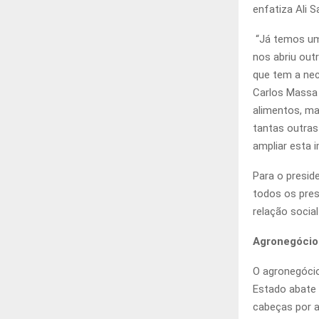
enfatiza Ali Sa
“Já temos um
nos abriu out
que tem a nec
Carlos Massa 
alimentos, ma
tantas outra
ampliar esta i
Para o presid
todos os pres
relação social
Agronegócio
O agronegócio
Estado abate 
cabeças por a