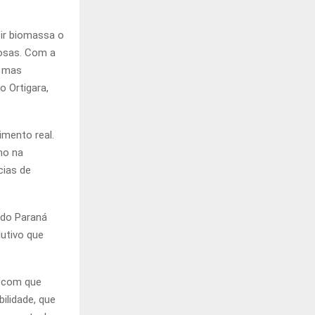
zir biomassa o
nosas. Com a
, mas
 Ortigara,
imento real.
mo na
cias de
 do Paraná
dutivo que
r com que
ilidade, que