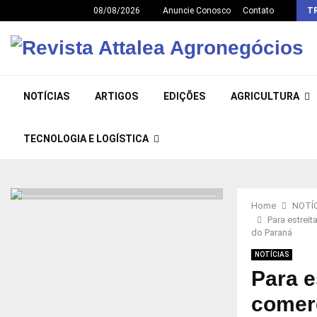
08/08/2026
Anuncie Conosco
Contato
T
NOTÍCIAS
ARTIGOS
EDIÇÕES
AGRICULTURA
TECNOLOGIA E LOGÍSTICA
Home
NOTÍ
Para estrei
do Paraná
NOTÍCIAS
Para e
comerc