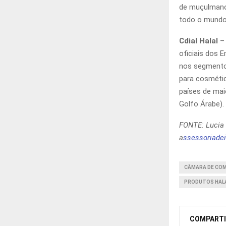
de muçulmano
todo o mundo
Cdial Halal
– 
oficiais dos 
nos segmentos
para cosmétic
países de mai
Golfo Árabe).
FONTE: Luci
a
ssessoriade
CÂMARA DE COM
PRODUTOS HAL
COMPARTI