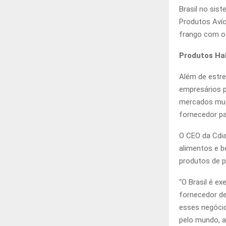
Brasil no sis
Produtos Avíc
frango com o
Produtos Hal
Além de estre
empresários p
mercados muçu
fornecedor p
O CEO da Cdia
alimentos e b
produtos de p
“O Brasil é e
fornecedor de
esses negócio
pelo mundo, a