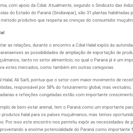
tema, com apoio da Cdial. Atualmente, segundo o Sindicato das Indús
olas do Estado do Paraná (Sindiavipar), são 31 plantas habilitadas 
 método produtivo que respeita as crenças do consumidor muçulm
al
itar as relações, durante o encontro a Cdial Halal expôs às autorid
aranaenses as possibilidades de ampliação de exportação de produ
lmanos, tanto no setor alimentício, no qual o Paraná já é um imp
ara estes mercados, como também em outras categorias.
l Halal, Ali Saifi, pontua que o setor com maior movimento de recei
ebidas, responsável por 58% do faturamento global, mas vestuário,
adarias e refeições congeladas estão com importante crescimento
xemplo de bem-estar animal, tem o Paraná como um importante parc
 produtos halal para os países muçulmanos, mas temos oportunida
s. Por isso este encontro nos permitiu expôr as necessidades de p
proveitando a enorme potencialidade do Paraná como importante f