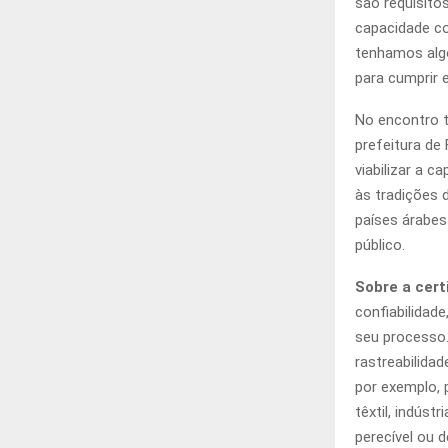
são requisito
capacidade co
tenhamos algo
para cumprir 
No encontro t
prefeitura de
viabilizar a c
às tradições 
países árabes
público.
Sobre a cert
confiabilidad
seu processo.
rastreabilida
por exemplo, p
têxtil, indús
perecível ou 