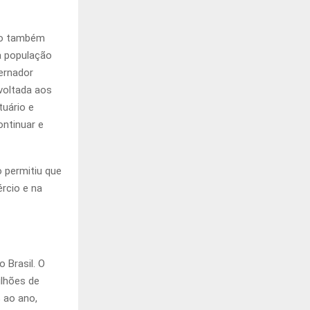
to também
a população
vernador
voltada aos
uário e
ntinuar e
 permitiu que
rcio e na
 Brasil. O
ilhões de
 ao ano,