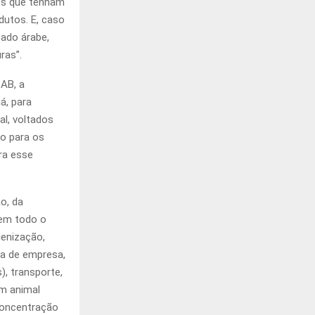
os que tenham
utos. E, caso
ado árabe,
ras”.
AB, a
á, para
al, voltados
vo para os
ra esse
o, da
 em todo o
ienização,
ia de empresa,
), transporte,
em animal
concentração