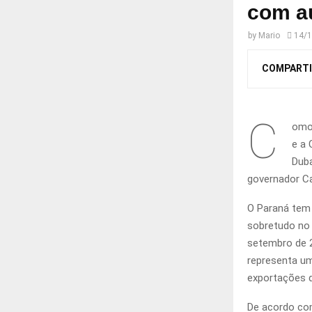
com a
by
Mario
14/
COMPARTI
C
omo 
e a 
Duba
governador Ca
O Paraná tem 
sobretudo no 
setembro de 2
representa um
exportações d
De acordo co