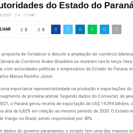
utoridades do Estado do Paran
10/2021
0
1340
LHAR
0
0
proposta de fortalecer e discutir a ampliação do comércio bilateral,
Câmara de Comércio Árabe-Brasileira se reuniram nesta terça-feira
i, com autoridades políticas e empresários do Estado do Paraná, in
rlos Massa Ratinho Junior.
uma importante representatividade na produção e exportações do
segmento de proteína animal. Segundo dados do Comextat, de jane
021, o Paraná gerou receita de exportação de US$ 14.394 bilhões, 
a alta de 6,82% em relação ao mesmo período de 2020. O Estado li
e frango no Brasil, sendo responsável por 40%.
m dados do governo paranaense, o estado tem uma das maiores ex