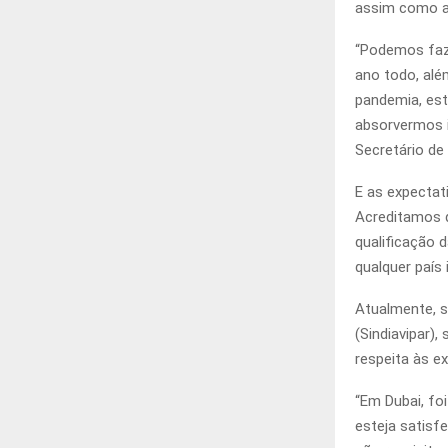
assim como a 
“Podemos faze
ano todo, alé
pandemia, est
absorvermos i
Secretário de
E as expectat
Acreditamos 
qualificação 
qualquer país
Atualmente, s
(Sindiavipar)
respeita às e
“Em Dubai, f
esteja satisfe