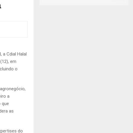
á
 a Cdial Halal
 (12), em
cluindo o
 agronegócio,
iro a
o que
dera as
pertises do