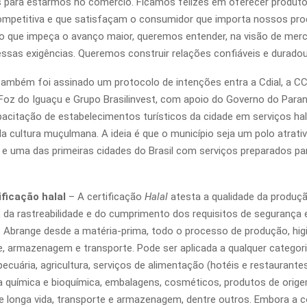
s para estarmos no comércio. Ficamos felizes em oferecer produt
mpetitiva e que satisfaçam o consumidor que importa nossos prod
 que impeça o avanço maior, queremos entender, na visão de merc
essas exigências. Queremos construir relações confiáveis e duradou
ambém foi assinado um protocolo de intenções entra a Cdial, a CC
 Foz do Iguaçu e Grupo Brasilinvest, com apoio do Governo do Paran
apacitação de estabelecimentos turísticos da cidade em serviços hal
da cultura muçulmana. A ideia é que o município seja um polo atrati
 e uma das primeiras cidades do Brasil com serviços preparados pa
ificação halal
– A certificação
Halal
atesta a qualidade da produçã
e, da rastreabilidade e do cumprimento dos requisitos de segurança
 Abrange desde a matéria-prima, todo o processo de produção, hig
de, armazenagem e transporte. Pode ser aplicada a qualquer categor
ecuária, agricultura, serviços de alimentação (hotéis e restaurantes
tria química e bioquímica, embalagens, cosméticos, produtos de orig
de longa vida, transporte e armazenagem, dentre outros. Embora a 