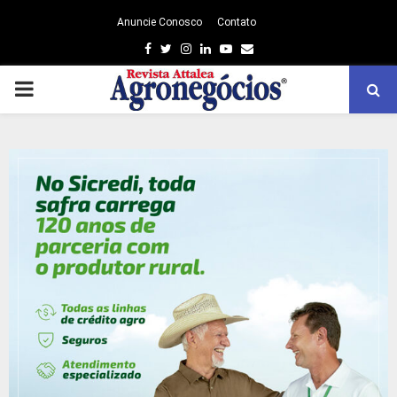
Anuncie Conosco
Contato
Facebook
Twitter
Instagram
Linkedin
Youtube
Email
PRIMARY
MENU