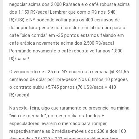
negociar acima dos 2.000 R$/saca e o café robusta acima
dos 1.150 R$/saca! Lembrar que com o R$ nos 5.40
R$/US$ e NY podendo voltar para os 400 centavos de
dólar por libra-peso e com um diferencial compra para o
café “bica corrida” em -35 pontos estamos falando em
café arábica novamente acima dos 2.500 R$/saca!
Permitindo novamente o café robusta voltar aos 1.800
R$/saca!!
O vencimento set-25 em NY encerrou a semana @ 341,65
centavos de dólar por libra-peso! Nos últimos 10 pregões
o contrato subiu +5.745 pontos (76 US$/saca = 410
R$/saca)!
Na sexta-feira, algo que raramente eu presenciei na minha
“vida de mercado“, no mesmo dia os fundos +
especuladores levarem o mercado para romper
respectivamente as 2 médias-móveis dos 200 e dos 100
dias no dez-25 (320 e 333 centavos de dólar por libra-