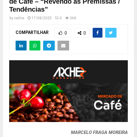
de Café – “Revendo as Premissas /
Tendências”
by
carlos
17/08/2025
0
368
COMPARTILHAR
0
0
MARCELO FRAGA MOREIRA