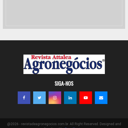
SIGA-NOS
@2026 - revistadeagronegocios.com.br. All Right Reserved. Designed and