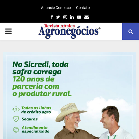
Anuncie Conosco
Contato
Facebook
Twitter
Instagram
Linkedin
Youtube
Email
PRIMARY
MENU