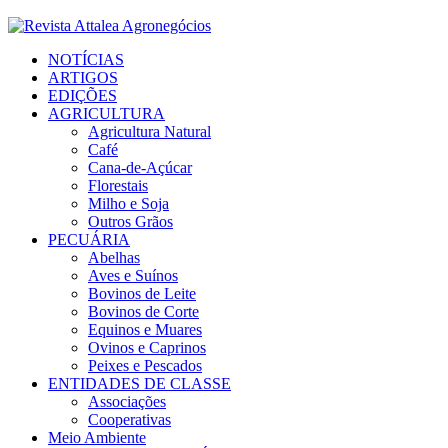
Facebook
Twitter
Instagram
Linkedin
Youtube
Email
NOTÍCIAS
ARTIGOS
EDIÇÕES
AGRICULTURA
Agricultura Natural
Café
Cana-de-Açúcar
Florestais
Milho e Soja
Outros Grãos
PECUÁRIA
Abelhas
Aves e Suínos
Bovinos de Leite
Bovinos de Corte
Equinos e Muares
Ovinos e Caprinos
Peixes e Pescados
ENTIDADES DE CLASSE
Associações
Cooperativas
Meio Ambiente