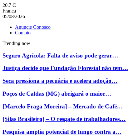
20.7
C
Franca
05/08/2026
Anuncie Conosco
Contato
Trending now
Seguro Agrícola: Falta de aviso pode gerar…
Justiça decide que Fundação Florestal não tem…
Seca pressiona a pecuária e acelera adoção…
Poços de Caldas (MG) abrigará o maior…
[Marcelo Fraga Moreira] – Mercado de Café…
[Silas Brasileiro] – O resgate de trabalhadores…
Pesquisa amplia potencial de fungo contra a…