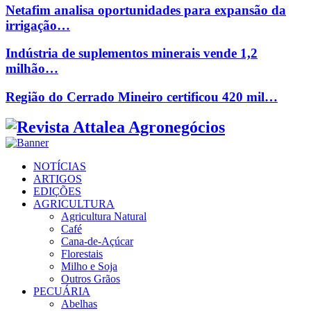
Netafim analisa oportunidades para expansão da
irrigação…
Indústria de suplementos minerais vende 1,2
milhão…
Região do Cerrado Mineiro certificou 420 mil…
Facebook
Twitter
Instagram
Linkedin
Youtube
Email
NOTÍCIAS
ARTIGOS
EDIÇÕES
AGRICULTURA
Agricultura Natural
Café
Cana-de-Açúcar
Florestais
Milho e Soja
Outros Grãos
PECUÁRIA
Abelhas