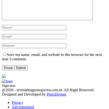
Save my name, email, and website in this browser for the next
time I comment.
Siga-nos
Facebook
Twitter
Instagram
Linkedin
Youtube
Email
@2026 - revistadeagronegocios.com.br. All Right Reserved.
Designed and Developed by
PenciDesign
Privacy
Advertisement