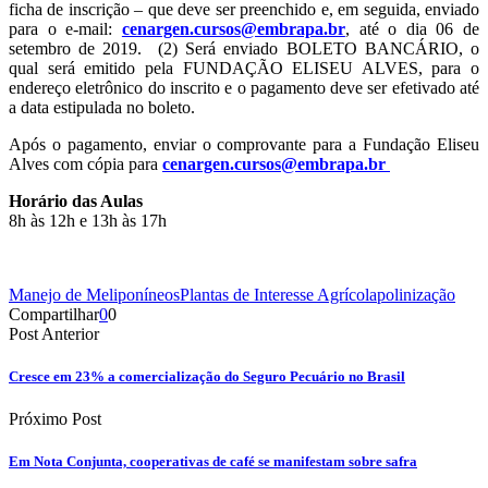
ficha de inscrição – que deve ser preenchido e, em seguida, enviado
para o e-mail:
cenargen.cursos@embrapa.br
, até o dia 06 de
setembro de 2019. (2) Será enviado BOLETO BANCÁRIO, o
qual será emitido pela FUNDAÇÃO ELISEU ALVES, para o
endereço eletrônico do inscrito e o pagamento deve ser efetivado até
a data estipulada no boleto.
Após o pagamento, enviar o comprovante para a Fundação Eliseu
Alves com cópia para
cenargen.cursos@embrapa.br
Horário das Aulas
8h às 12h e 13h às 17h
Manejo de Meliponíneos
Plantas de Interesse Agrícola
polinização
Compartilhar
0
0
Post Anterior
Cresce em 23% a comercialização do Seguro Pecuário no Brasil
Próximo Post
Em Nota Conjunta, cooperativas de café se manifestam sobre safra