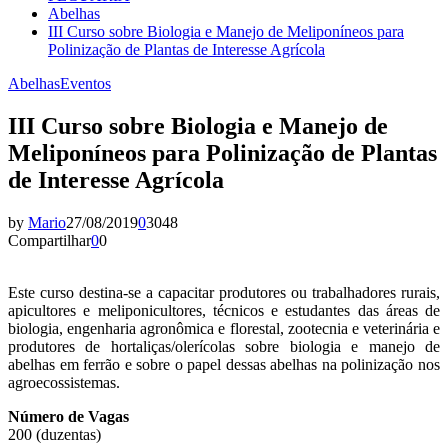
Abelhas
III Curso sobre Biologia e Manejo de Meliponíneos para
Polinização de Plantas de Interesse Agrícola
Abelhas
Eventos
III Curso sobre Biologia e Manejo de
Meliponíneos para Polinização de Plantas
de Interesse Agrícola
by
Mario
27/08/2019
0
3048
Compartilhar
0
0
Este curso destina-se a capacitar produtores ou trabalhadores rurais,
apicultores e meliponicultores, técnicos e estudantes das áreas de
biologia, engenharia agronômica e florestal, zootecnia e veterinária e
produtores de hortaliças/olerícolas sobre biologia e manejo de
abelhas em ferrão e sobre o papel dessas abelhas na polinização nos
agroecossistemas.
Número de Vagas
200 (duzentas)