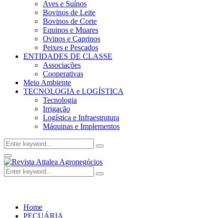
Aves e Suínos
Bovinos de Leite
Bovinos de Corte
Equinos e Muares
Ovinos e Caprinos
Peixes e Pescados
ENTIDADES DE CLASSE
Associações
Cooperativas
Meio Ambiente
TECNOLOGIA e LOGÍSTICA
Tecnologia
Irrigação
Logística e Infraestrutura
Máquinas e Implementos
Search
Search
for:
Facebook
Twitter
Instagram
Linkedin
Youtube
Email
Primary
Menu
Search
Search
for:
Home
PECUÁRIA