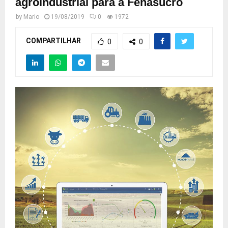
agroindustrial para a Fenasucro
by
Mario
19/08/2019
0
1972
COMPARTILHAR
0
0