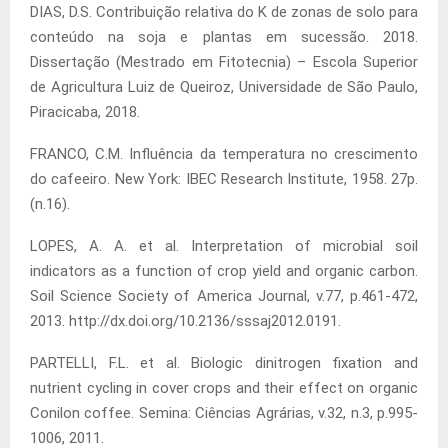
DIAS, D.S. Contribuição relativa do K de zonas de solo para
conteúdo na soja e plantas em sucessão. 2018.
Dissertação (Mestrado em Fitotecnia) – Escola Superior
de Agricultura Luiz de Queiroz, Universidade de São Paulo,
Piracicaba, 2018.
FRANCO, C.M. Influência da temperatura no crescimento
do cafeeiro. New York: IBEC Research Institute, 1958. 27p.
(n.16).
LOPES, A. A. et al. Interpretation of microbial soil
indicators as a function of crop yield and organic carbon.
Soil Science Society of America Journal, v.77, p.461-472,
2013. http://dx.doi.org/10.2136/sssaj2012.0191.
PARTELLI, F.L. et al. Biologic dinitrogen fixation and
nutrient cycling in cover crops and their effect on organic
Conilon coffee. Semina: Ciências Agrárias, v.32, n.3, p.995-
1006, 2011.