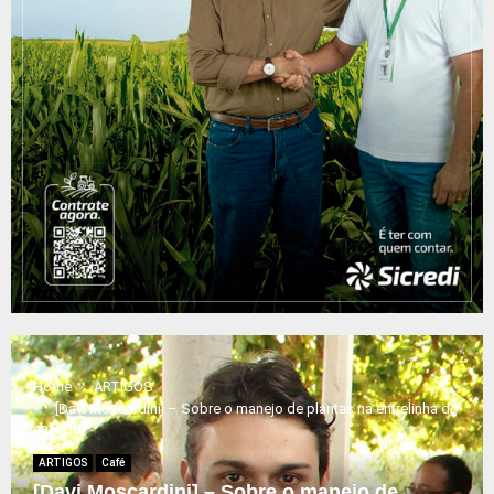
Home
ARTIGOS
[Davi Moscardini] – Sobre o manejo de plantas na entrelinha do
cafeeiro
ARTIGOS
Café
[Davi Moscardini] – Sobre o manejo de