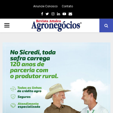
Anuncie Conosco
Contato
Facebook
Twitter
Instagram
Linkedin
Youtube
Email
PRIMARY
MENU