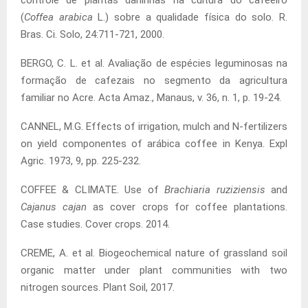
controle de plantas daninhas na cultura do cafeeiro
(
Coffea arabica
L.) sobre a qualidade física do solo. R.
Bras. Ci. Solo, 24:711-721, 2000.
BERGO, C. L. et al. Avaliação de espécies leguminosas na
formação de cafezais no segmento da agricultura
familiar no Acre. Acta Amaz., Manaus, v. 36, n. 1, p. 19-24.
CANNEL, M.G. Effects of irrigation, mulch and N-fertilizers
on yield componentes of arábica coffee in Kenya. Expl
Agric. 1973, 9, pp. 225-232.
COFFEE & CLIMATE. Use of
Brachiaria ruziziensis
and
Cajanus cajan
as cover crops for coffee plantations.
Case studies. Cover crops. 2014.
CREME, A. et al. Biogeochemical nature of grassland soil
organic matter under plant communities with two
nitrogen sources. Plant Soil, 2017.