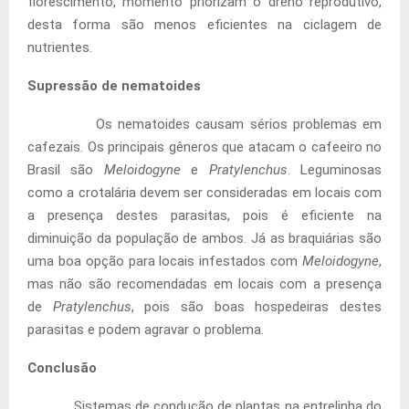
florescimento, momento priorizam o dreno reprodutivo,
desta forma são menos eficientes na ciclagem de
nutrientes.
Supressão de nematoides
Os nematoides causam sérios problemas em
cafezais. Os principais gêneros que atacam o cafeeiro no
Brasil são
Meloidogyne
e
Pratylenchus
. Leguminosas
como a crotalária devem ser consideradas em locais com
a presença destes parasitas, pois é eficiente na
diminuição da população de ambos. Já as braquiárias são
uma boa opção para locais infestados com
Meloidogyne
,
mas não são recomendadas em locais com a presença
de
Pratylenchus
, pois são boas hospedeiras destes
parasitas e podem agravar o problema.
Conclusão
Sistemas de condução de plantas na entrelinha do