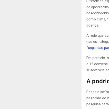
Diferentes e
de apodrecim
desconhecidos
como clima, fe
doença.
A rede que ava
nas estratég
fungicidas pa
Em paralelo, o
e 12 convenci
suscetíveis a
A podri
Desde a safra
na região do 
pesquisa para