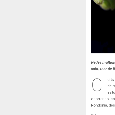
Redes multidis
solo, teor de 
C
ulti
de m
estu
ocorrendo, co
Rondônia, des