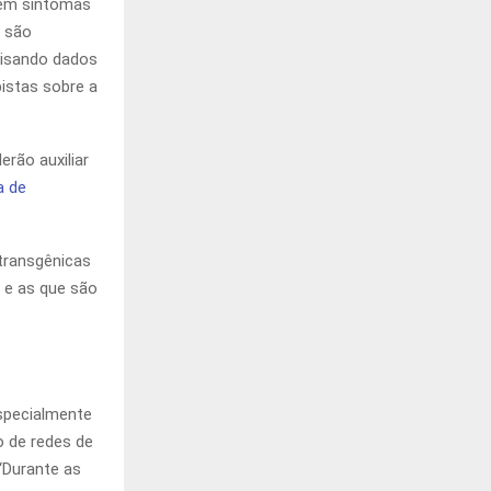
sem sintomas
a são
alisando dados
pistas sobre a
erão auxiliar
a de
 transgênicas
a e as que são
specialmente
o de redes de
 “Durante as