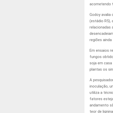
acometendo t
Godoy avalia 
(estádio R5),
relacionadas 
desencadeiam
regiões ainda
Em ensaios r
fungos obtid
soja em casa
plantas os s
A pesquisado
inoculação, u
utiliza a téc
fatores estej
andamento são
teor de lignina