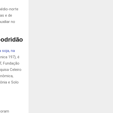
médio-norte
as e de
xiliar no
podridão
 soja, na
nica 197), é
T, Fundação
quisa Celeiro
onômica,
ônia e Solo
 foram