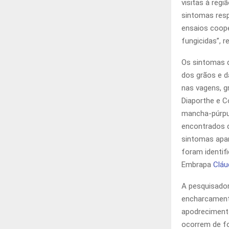
visitas à reg
sintomas res
ensaios cooper
fungicidas”, 
Os sintomas d
dos grãos e d
nas vagens, g
Diaporthe e C
mancha-púrpu
encontrados d
sintomas apa
foram identi
Embrapa
Cláu
A pesquisador
encharcamento
apodreciment
ocorrem de fo