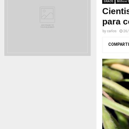
GRÃOS
Milho e 
Cienti
para c
by
carlos
26/
COMPARTI