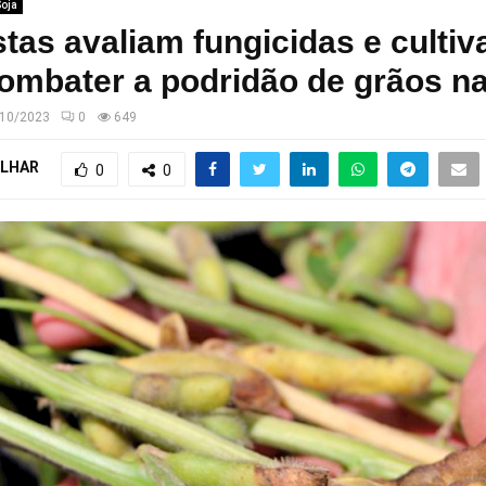
Soja
stas avaliam fungicidas e cultiv
ombater a podridão de grãos na
10/2023
0
649
LHAR
0
0