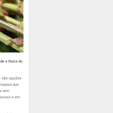
de e física do
as são opções
esquisa que
ma vem
 Grosso e em