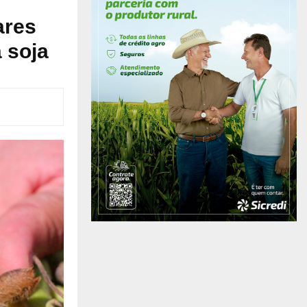
ares
 soja