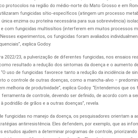
nco protocolos na região do médio-norte do Mato Grosso e em Ron
tilizaram fungicidas sítio-específicos (atingem um processo meta
única enzima ou proteína necessária para sua sobrevivência) isol
e com fungicidas multissítios (interferem em muitos processos m
“Nesses experimentos, os fungicidas foram avaliados individualme
uenciais”, explica Godoy.
ra 2022/23, a pulverização de diferentes fungicidas, nos ensaios re
m como resultado a redução dos sintomas da doença e o aumento d
. “O uso de fungicidas favorece tanto a redução da incidência de s
nto o controle de outras doenças, como a mancha-alvo – predomin
 em melhoria de produtividade”, explica Godoy. “Entendemos que os 
 ferramenta de controle, devendo ser definido, de acordo com a sen
 à podridão de grãos e a outras doenças”, revela.
e fungicidas no manejo da doença, os pesquisadores orientam a 
tratégias antirresistência. Eles defendem, por exemplo, que as inf
s estudos ajudem a determinar programas de controle, priorizando