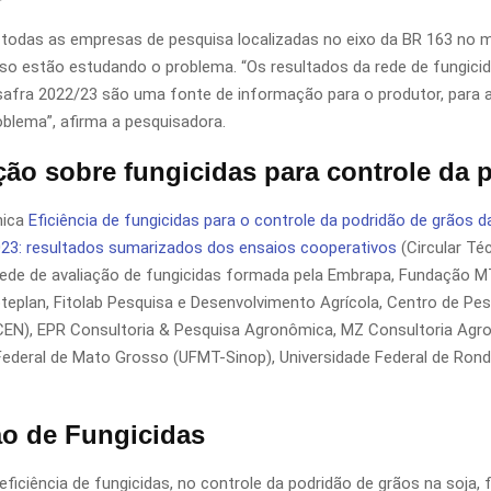
todas as empresas de pesquisa localizadas no eixo da BR 163 no 
o estão estudando o problema. “Os resultados da rede de fungicid
 safra 2022/23 são uma fonte de informação para o produtor, para au
blema”, afirma a pesquisadora.
ção sobre fungicidas para controle da 
nica
Eficiência de fungicidas para o controle da podridão de grãos da
23: resultados sumarizados dos ensaios cooperativos
(Circular Téc
rede de avaliação de fungicidas formada pela Embrapa, Fundação M
oteplan, Fitolab Pesquisa e Desenvolvimento Agrícola, Centro de Pes
CEN), EPR Consultoria & Pesquisa Agronômica, MZ Consultoria Agr
Federal de Mato Grosso (UFMT-Sinop), Universidade Federal de Rond
ão de Fungicidas
 eficiência de fungicidas, no controle da podridão de grãos na soja,