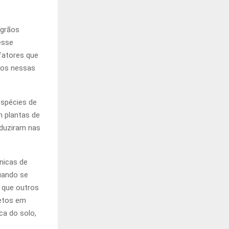
 grãos
esse
fatores que
nos nessas
espécies de
 plantas de
duziram nas
nicas de
uando se
l que outros
jetos em
ca do solo,