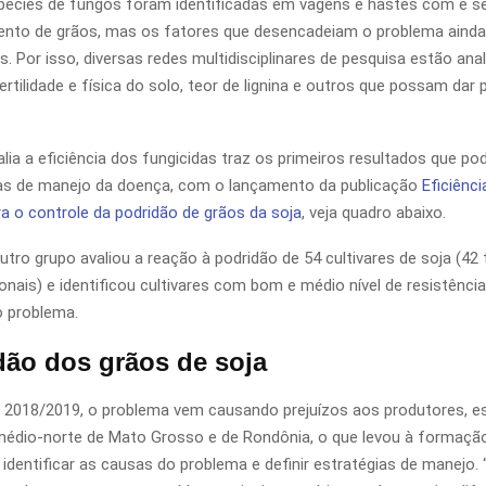
spécies de fungos foram identificadas em vagens e hastes com e 
ento de grãos, mas os fatores que desencadeiam o problema aind
. Por isso, diversas redes multidisciplinares de pesquisa estão an
rtilidade e física do solo, teor de lignina e outros que possam dar 
lia a eficiência dos fungicidas traz os primeiros resultados que pod
ias de manejo da doença, com o lançamento da publicação
Eficiênci
ra o controle da podridão de grãos da soja
, veja quadro abaixo.
utro grupo avaliou a reação à podridão de 54 cultivares de soja (42
onais) e identificou cultivares com bom e médio nível de resistênci
o problema.
dão dos grãos de soja
 2018/2019, o problema vem causando prejuízos aos produtores, e
médio-norte de Mato Grosso e de Rondônia, o que levou à formaçã
 identificar as causas do problema e definir estratégias de manejo.