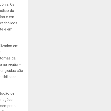
dônia. Os
bólico do
ados e em
etabólicos
nte e em
alizados em
e
intomas da
a na região –
fungicidas são
sibilidade
adoção de
ormações
 sempre a