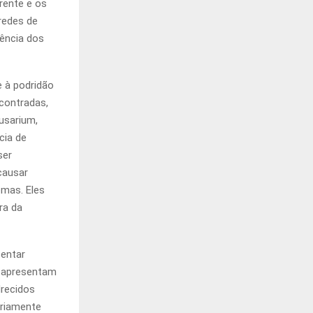
erente e os
redes de
iência dos
 à podridão
contradas,
usarium,
cia de
ser
causar
mas. Eles
ra da
sentar
, apresentam
recidos
ariamente