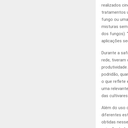
realizados ci
tratamentos u
fungo ou uma 
misturas sem 
dos fungos). 
aplicações seq
Durante a saf
rede, tivera
produtividade
podridão, qua
o que reflete
uma relevante
das cultivares
Além do uso d
diferentes es
obtidas nesse