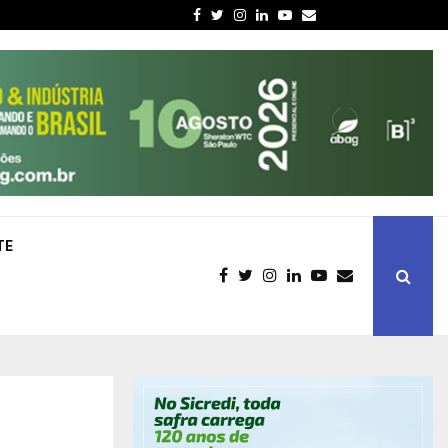
Facebook
Twitter
Instagram
Linkedin
Youtube
Email
TE