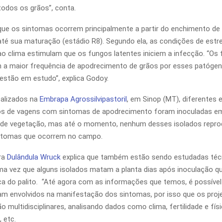
odos os grãos”, conta.
que os sintomas ocorrem principalmente a partir do enchimento de
 até sua maturação (estádio R8). Segundo ela, as condições de estr
ao clima estimulam que os fungos latentes iniciem a infecção. “Os 
 a maior frequência de apodrecimento de grãos por esses patóge
 estão em estudo”, explica Godoy.
ealizados na
Embrapa Agrossilvipastoril
, em Sinop (MT), diferentes 
os de vagens com sintomas de apodrecimento foram inoculadas em
 de vegetação, mas até o momento, nenhum desses isolados repro
intomas que ocorrem no campo.
ra
Dulândula Wruck
explica que também estão sendo estudadas téc
ma vez que alguns isolados matam a planta dias após inoculação q
nica do palito. “Até agora com as informações que temos, é possíve
am envolvidos na manifestação dos sintomas, por isso que os pro
 multidisciplinares, analisando dados como clima, fertilidade e físi
, etc.