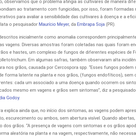
ião, observamos que o problema atingia as cultivares de maneira dif
pondiam ao tratamento com fungicidas, por isso, foram formadas 
ativos para avaliar a sensibilidade das cultivares à doença e a efic
relata o pesquisador
Maurício Meyer
, da
Embrapa Soja
(PR).
escritos inicialmente como anomalia correspondem principalmente
as vagens. Diversas amostras foram coletadas nas quais foram en
rãos e hastes, um complexo de fungos de diferentes espécies de F
olletotrichum. Em algumas safras, também observaram alta incidên
ra nos grãos, causada por Cercospora spp. “Esses fungos podem 
e forma latente na planta e nos grãos, (fungos endofíticos), sem 
rentes: cada um associado a uma doença quando ocorrem os sinto
ficados mesmo em vagens e grãos sem sintomas”, diz a pesquisado
dia Godoy
.
a explica ainda que, no início dos sintomas, as vagens podem apre
, escurecimento ou ambos, sem abertura visível. Quando abertas
o dos grãos. “A presença de vagens com sintomas e os grãos apod
rma aleatória na planta e na vagem, respectivamente, não necess