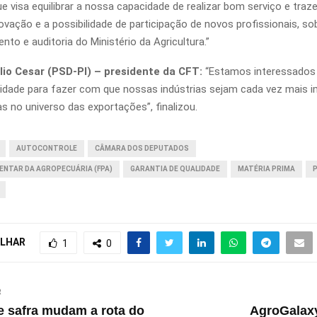
e visa equilibrar a nossa capacidade de realizar bom serviço e traz
ovação e a possibilidade de participação de novos profissionais, so
o e auditoria do Ministério da Agricultura.”
io Cesar (PSD-PI) – presidente da CFT:
“Estamos interessados 
dade para fazer com que nossas indústrias sejam cada vez mais i
s no universo das exportações”, finalizou.
AUTOCONTROLE
CÂMARA DOS DEPUTADOS
ENTAR DA AGROPECUÁRIA (FPA)
GARANTIA DE QUALIDADE
MATÉRIA PRIMA
LHAR
1
0
R
 safra mudam a rota do
AgroGalaxy