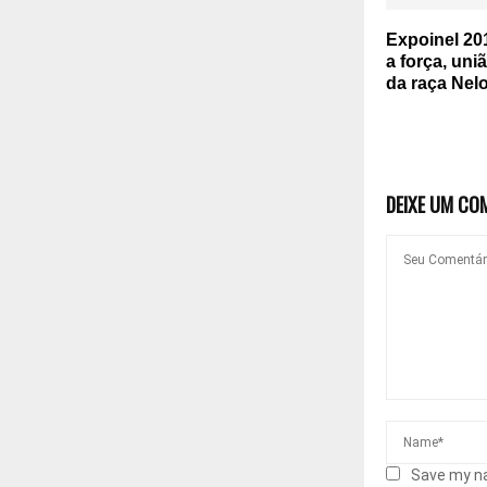
Expoinel 2
a força, uni
da raça Nel
DEIXE UM CO
Save my na