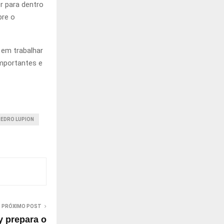
er para dentro
bre o
em trabalhar
mportantes e
PEDRO LUPION
PRÓXIMO POST
 prepara o