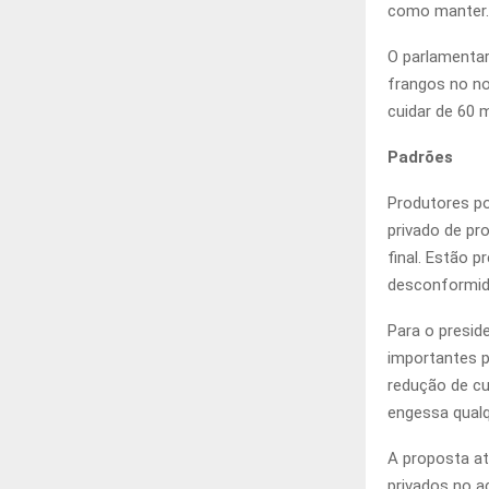
como manter.
O parlamentar
frangos no no
cuidar de 60 
Padrões
Produtores po
privado de pr
final. Estão 
desconformid
Para o presid
importantes p
redução de cu
engessa qualq
A proposta at
privados no a