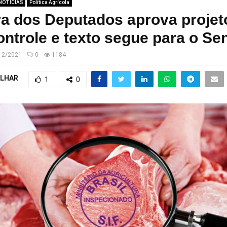
NOTÍCIAS
Política Agrícola
a dos Deputados aprova projet
ntrole e texto segue para o Se
12/2021
0
1184
LHAR
1
0