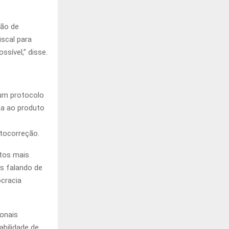
ção de
iscal para
sível,” disse.
 um protocolo
ma ao produto
tocorreção.
etos mais
s falando de
ocracia
ionais
bilidade de