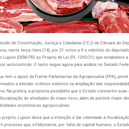
ssão de Constituição, Justiça e Cidadania (CCJ) da Câmara do De
vou, nesta terça-feira (14), por 31 votos a 9 o relatório do deputad
o Lupion (DEM-PR) ao Projeto de Lei (PL 1293/21) que estabelece a 
por autocontrole. O texto segue agora para análise no Senado Feder
ue tem o apoio da Frente Parlamentar da Agropecuária (FPA), prevê
rivados a atender critérios mínimos na ampliação das responsabili
iva. Na prática, a proposta possibilita que o Estado concentre suas
 fiscalização de atividades de maior risco, além de permitir maior d
atividades econômicas agropecuárias.
 projeto, Lupion disse que a intenção é dar celeridade à fiscalizaçã
É um processo que, infelizmente, por falta de capital humano, o Esta