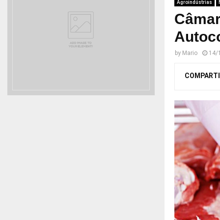
Agroindústrias
Câmar
Autoco
by
Mario
14/
COMPARTI