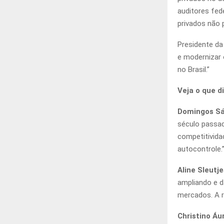
auditores fed
privados não 
Presidente da
e modernizar 
no Brasil.”
Veja o que 
Domingos Sá
século passad
competitivida
autocontrole.
Aline Sleutj
ampliando e d
mercados. A r
Christino Áu