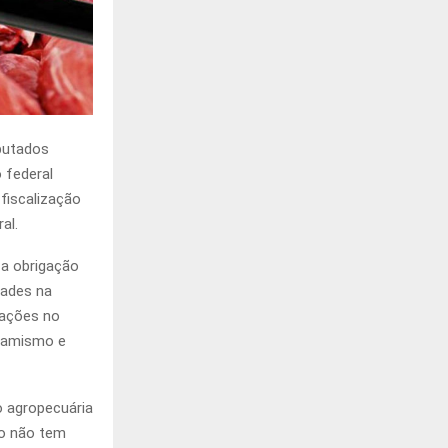
putados
o federal
fiscalização
al.
 a obrigação
dades na
 ações no
inamismo e
o agropecuária
do não tem