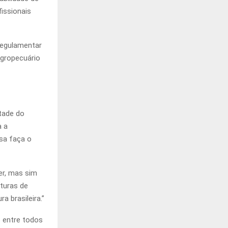
fissionais
 regulamentar
agropecuário
tade do
a a
esa faça o
er, mas sim
rturas de
 brasileira.”
 entre todos