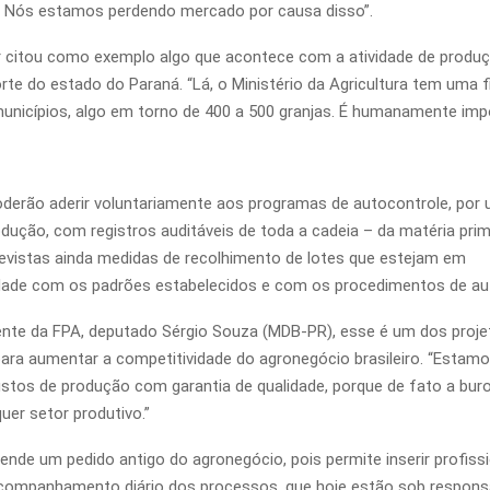
 Nós estamos perdendo mercado por causa disso”.
 citou como exemplo algo que acontece com a atividade de produ
rte do estado do Paraná. “Lá, o Ministério da Agricultura tem uma f
municípios, algo em torno de 400 a 500 granjas. É humanamente impos
derão aderir voluntariamente aos programas de autocontrole, por
odução, com registros auditáveis de toda a cadeia – da matéria pri
previstas ainda medidas de recolhimento de lotes que estejam em
ade com os padrões estabelecidos e com os procedimentos de au
ente da FPA, deputado Sérgio Souza (MDB-PR), esse é um dos proj
ara aumentar a competitividade do agronegócio brasileiro. “Estamo
stos de produção com garantia de qualidade, porque de fato a bur
uer setor produtivo.”
ende um pedido antigo do agronegócio, pois permite inserir profiss
companhamento diário dos processos, que hoje estão sob responsa