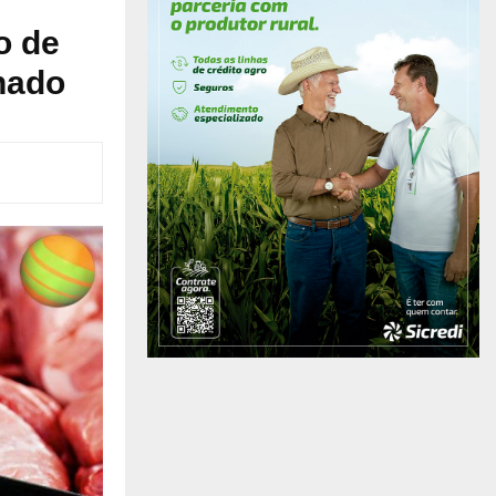
o de
nado