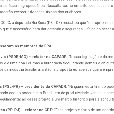
erais fiscais agropecuários. Ressalta-se, no entanto, que esses pro
poderão exercer atividades típicas dos auditores.
 CCJC, a deputada Bia Kicis (PSL-DF) ressaltou que “o projeto visa
o que é necessário para dar garantia e segurança jurídica ao setor 
disseram os membros da FPA:
vio (PSDB-MG)
– relator na CAPADR:
“Nossa legislação é da me
o e é uma boa Lei, mas a burocracia ficou grande demais e dificult
de da indústria brasileira. Então, a proposta estabelece que a empr
”
es (PSL-PR)
– presidente da CAPADR:
“Ninguém está tirando pod
ando eco ao poder que o Brasil tem de produtividade, vendas e abe
egulamentação desse projeto é um marco histórico para a agricultura
reo (PP-RJ) – relator na CFT:
“Esse projeto é fruto de um acordo