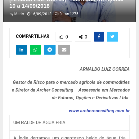
10 a 14/09/2018
by
Mario
16/09/2018
0
1275
COMPARTILHAR
0
0
ARNALDO LUIZ CORRÊA
Gestor de Risco para o mercado agrícola de commodities
e Diretor da Archer Consulting – Assessoria em Mercados
de Futuros, Opções e Derivativos Ltda.
www.archerconsulting.com.br
UM BALDE DE ÁGUA FRIA
A Índia derramou um gigantesco balde de água fria