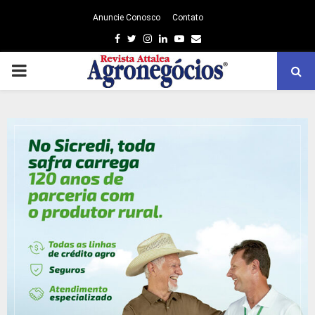
Anuncie Conosco
Contato
Facebook
Twitter
Instagram
Linkedin
Youtube
Email
PRIMARY
MENU