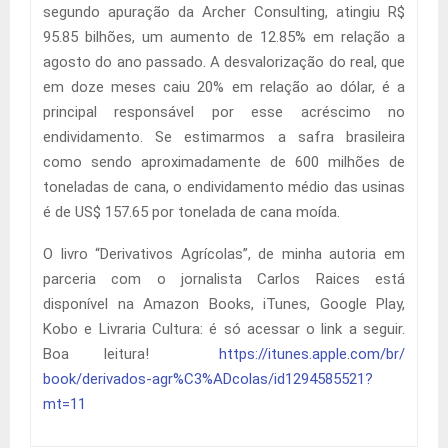
segundo apuração da Archer Consulting, atingiu R$
95.85 bilhões, um aumento de 12.85% em relação a
agosto do ano passado. A desvalorização do real, que
em doze meses caiu 20% em relação ao dólar, é a
principal responsável por esse acréscimo no
endividamento. Se estimarmos a safra brasileira
como sendo aproximadamente de 600 milhões de
toneladas de cana, o endividamento médio das usinas
é de US$ 157.65 por tonelada de cana moída.
O livro “Derivativos Agrícolas”, de minha autoria em
parceria com o jornalista Carlos Raices está
disponível na Amazon Books, iTunes, Google Play,
Kobo e Livraria Cultura: é só acessar o link a seguir.
Boa leitura!
https://itunes.apple.com/br/
book/derivados-agr%C3%ADcolas/
id1294585521?
mt=11