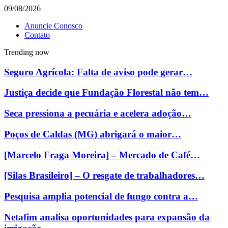
09/08/2026
Anuncie Conosco
Contato
Trending now
Seguro Agrícola: Falta de aviso pode gerar…
Justiça decide que Fundação Florestal não tem…
Seca pressiona a pecuária e acelera adoção…
Poços de Caldas (MG) abrigará o maior…
[Marcelo Fraga Moreira] – Mercado de Café…
[Silas Brasileiro] – O resgate de trabalhadores…
Pesquisa amplia potencial de fungo contra a…
Netafim analisa oportunidades para expansão da