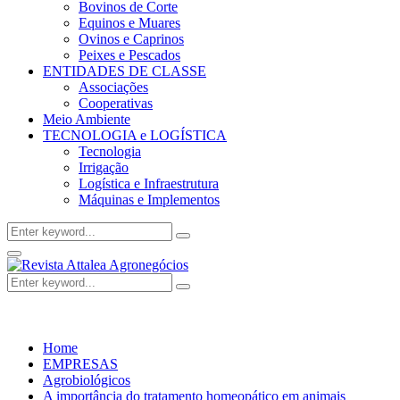
Bovinos de Corte
Equinos e Muares
Ovinos e Caprinos
Peixes e Pescados
ENTIDADES DE CLASSE
Associações
Cooperativas
Meio Ambiente
TECNOLOGIA e LOGÍSTICA
Tecnologia
Irrigação
Logística e Infraestrutura
Máquinas e Implementos
Search
Search
for:
Facebook
Twitter
Instagram
Linkedin
Youtube
Email
Primary
Menu
Search
Search
for:
Home
EMPRESAS
Agrobiológicos
A importância do tratamento homeopático em animais