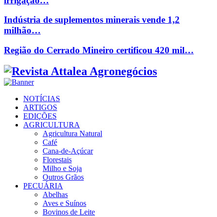
irrigação…
Indústria de suplementos minerais vende 1,2
milhão…
Região do Cerrado Mineiro certificou 420 mil…
Facebook
Twitter
Instagram
Linkedin
Youtube
Email
NOTÍCIAS
ARTIGOS
EDIÇÕES
AGRICULTURA
Agricultura Natural
Café
Cana-de-Açúcar
Florestais
Milho e Soja
Outros Grãos
PECUÁRIA
Abelhas
Aves e Suínos
Bovinos de Leite