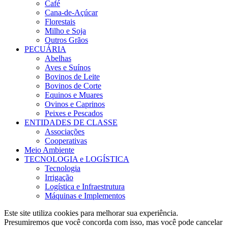
Café
Cana-de-Açúcar
Florestais
Milho e Soja
Outros Grãos
PECUÁRIA
Abelhas
Aves e Suínos
Bovinos de Leite
Bovinos de Corte
Equinos e Muares
Ovinos e Caprinos
Peixes e Pescados
ENTIDADES DE CLASSE
Associações
Cooperativas
Meio Ambiente
TECNOLOGIA e LOGÍSTICA
Tecnologia
Irrigação
Logística e Infraestrutura
Máquinas e Implementos
Este site utiliza cookies para melhorar sua experiência.
Presumiremos que você concorda com isso, mas você pode cancelar