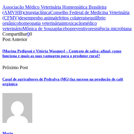
Associação Médico Veterinária Homeopática Brasileira
(AMVHB)
cirurgia
clínica
Conselho Federal de Medicina Veterinária
(CFMV)
desempenho animal
efeitos colaterais
equilíbrio
orgânico
homeopatia veterinária
intoxicação
médico
veterinário
Mônica de Souza
placebo
preventivo
resistência microbiana
Compartilhar
0
0
Post Anterior
[Marina Pedigoni e Vitória Wasques] – Contrato de safra: afinal, como
funciona e quais as suas vantagens para o produtor rural?
Próximo Post
Casal de agricultores de Pedralva (MG) faz sucesso na produção de café
orgânico
Mario