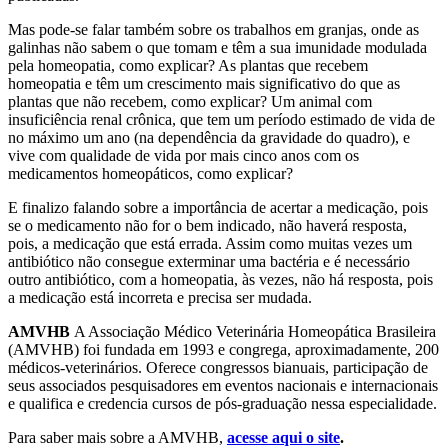
Mas pode-se falar também sobre os trabalhos em granjas, onde as
galinhas não sabem o que tomam e têm a sua imunidade modulada
pela homeopatia, como explicar? As plantas que recebem
homeopatia e têm um crescimento mais significativo do que as
plantas que não recebem, como explicar? Um animal com
insuficiência renal crônica, que tem um período estimado de vida de
no máximo um ano (na dependência da gravidade do quadro), e
vive com qualidade de vida por mais cinco anos com os
medicamentos homeopáticos, como explicar?
E finalizo falando sobre a importância de acertar a medicação, pois
se o medicamento não for o bem indicado, não haverá resposta,
pois, a medicação que está errada. Assim como muitas vezes um
antibiótico não consegue exterminar uma bactéria e é necessário
outro antibiótico, com a homeopatia, às vezes, não há resposta, pois
a medicação está incorreta e precisa ser mudada.
AMVHB
A Associação Médico Veterinária Homeopática Brasileira
(AMVHB) foi fundada em 1993 e congrega, aproximadamente, 200
médicos-veterinários. Oferece congressos bianuais, participação de
seus associados pesquisadores em eventos nacionais e internacionais
e qualifica e credencia cursos de pós-graduação nessa especialidade.
Para saber mais sobre a AMVHB,
acesse aqui o site
.