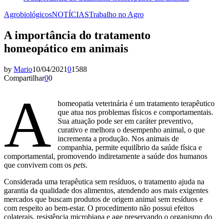
Agrobiológicos
NOTÍCIAS
Trabalho no Agro
A importância do tratamento
homeopático em animais
by
Mario
10/04/2021
0
1588
Compartilhar
0
0
A
homeopatia veterinária é um tratamento terapêutico
que atua nos problemas físicos e comportamentais.
Sua atuação pode ser em caráter preventivo,
curativo e melhora o desempenho animal, o que
incrementa a produção. Nos animais de
companhia, permite equilíbrio da saúde física e
comportamental, promovendo indiretamente a saúde dos humanos
que convivem com os
pets
.
Considerada uma terapêutica sem resíduos, o tratamento ajuda na
garantia da qualidade dos alimentos, atendendo aos mais exigentes
mercados que buscam produtos de origem animal sem resíduos e
com respeito ao bem-estar. O procedimento não possui efeitos
colaterais, resistência microbiana e age preservando o organismo do