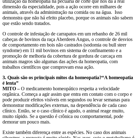
utilização da homeopatia na pecuária de corte que nos dá a real
dimensão da especialidade, pois a ação ocorre em milhares de
animais, através da administração na comida ou na água. Isso
demonstra que não há efeito placebo, porque os animais não sabem
que estão sendo tratados.
O controle de infestação de carrapatos em um rebanho de 26 mil
cabeças de bovinos da raça Aberdeen Angus, o controle de desvios
de comportamento em bois não castrados (sodomia ou bull steer
syndome) em 11 mil bovinos em sistema de confinamento e a
promoção de melhoria da cobertura de gordura de carcaça em
animais magros são algumas das ações da homeopatia, com
trabalhos científicos que comprovam essa ação.
3. Quais são os principais mitos da homeopatia?“A homeopatia
é lenta”
MITO –
O medicamento homeopático respeita a velocidade
orgânica. Começa a agir assim que entra em contato com o corpo e
pode produzir efeitos visíveis em segundos ou levar semanas para
demonstrar modificações externas, na dependência de cada caso
clínico. Então, se o caso clínico é agudo, o animal reage muito,
muito rápido. Se a questão é crônica ou comportamental, pode
demorar um pouco mais.
Existe também diferença entre as espécies. No caso dos animais
silvestres, a resposta é muito rápida. Nas aves, cujo o metabolismo é