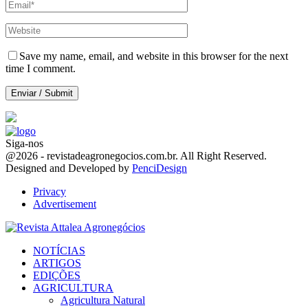
Save my name, email, and website in this browser for the next
time I comment.
Siga-nos
Facebook
Twitter
Instagram
Linkedin
Youtube
Email
@2026 - revistadeagronegocios.com.br. All Right Reserved.
Designed and Developed by
PenciDesign
Privacy
Advertisement
Facebook
Twitter
Instagram
Linkedin
Youtube
Email
NOTÍCIAS
ARTIGOS
EDIÇÕES
AGRICULTURA
Agricultura Natural