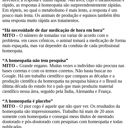
rápido, as respostas à homeopatia são surpreendentemente rápidas.
Em répteis, no qual o metabolismo é mais lento, a resposta é um
pouco mais lenta. Os animais de produção e equinos também têm
uma resposta muito rápida aos tratamentos.
“Há necessidade de dar medicação de hora em hora”
MITO –
O número de tomadas vai variar de acordo com o
problema. em casos crônicos, o animal tomará a medicação de forma
mais espaçada, mas vai depender da conduta de cada profissional
homeopata.
“A homeopatia não tem pesquisa”
MITO –
Grande engano. Muitas vezes o indivíduo não procura nas
bases corretas e com os termos corretos. Não basta buscar no
Google. Há um trabalho científico que compara as décadas e a
produção científica da homeopatia na pesquisa básica e o Brasil na
última década do estudo foi o país que mais produziu material
científico nessa área, seguido pela Índia, Alemanha e França.
“A homeopatia é placebo”
MITO
– O pior cego é aquele que não quer ver. Os resultados da
homeopatia são impressionantes. Trabalho há mais de 20 anos
somente com homeopatia e consegui meus títulos de mestrado
doutorado e pós-doutorado com pesquisas com homeopatia e todas
publicadas.