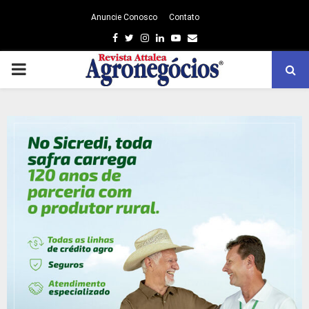
Anuncie Conosco
Contato
Facebook
Twitter
Instagram
Linkedin
Youtube
Email
PRIMARY
MENU