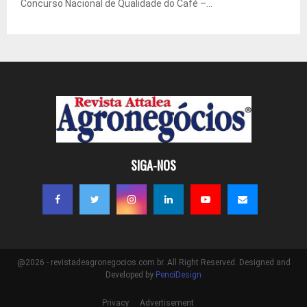
Concurso Nacional de Qualidade do Café –...
SIGA-NOS
@2026 - revistadeagronegocios.com.br. All Right Reserved. Designed and
Developed by
PenciDesign
Privacy
Advertisement