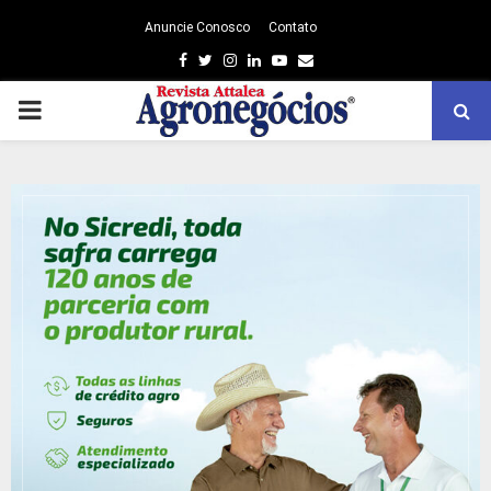
Anuncie Conosco
Contato
Facebook
Twitter
Instagram
Linkedin
Youtube
Email
PRIMARY
MENU