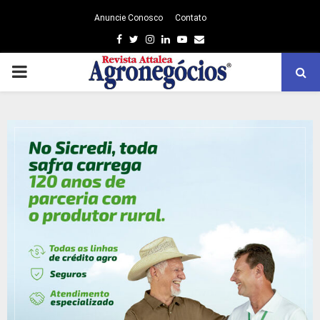
Anuncie Conosco
Contato
Facebook
Twitter
Instagram
Linkedin
Youtube
Email
PRIMARY
MENU