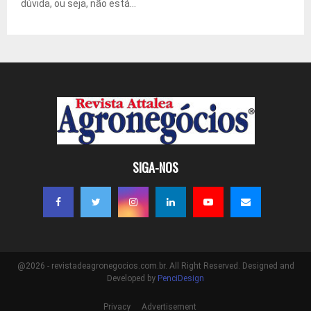
dúvida, ou seja, não está...
SIGA-NOS
@2026 - revistadeagronegocios.com.br. All Right Reserved. Designed and
Developed by
PenciDesign
Privacy
Advertisement