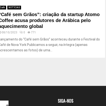
Café
NOTÍCIAS
“Café sem Grãos”: criação da startup Atomo
Coffee acusa produtores de Arábica pelo
aquecimento global
08/10/2023
0
771
Lançamento do “Café sem Grãos” aconteceu durante o Festival do
Café de Nova York Publicamos a seguir, na íntegra (apenas
acrescentamos as fotos) de uma...
SIGA-NOS