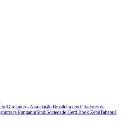
.
teiro
Girolando - Associação Brasileira dos Criadores de
anur
raça Punganur
Sindi
Sociedade Herd Book Zebu
Tabapuã