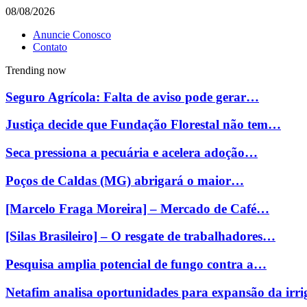
08/08/2026
Anuncie Conosco
Contato
Trending now
Seguro Agrícola: Falta de aviso pode gerar…
Justiça decide que Fundação Florestal não tem…
Seca pressiona a pecuária e acelera adoção…
Poços de Caldas (MG) abrigará o maior…
[Marcelo Fraga Moreira] – Mercado de Café…
[Silas Brasileiro] – O resgate de trabalhadores…
Pesquisa amplia potencial de fungo contra a…
Netafim analisa oportunidades para expansão da ir