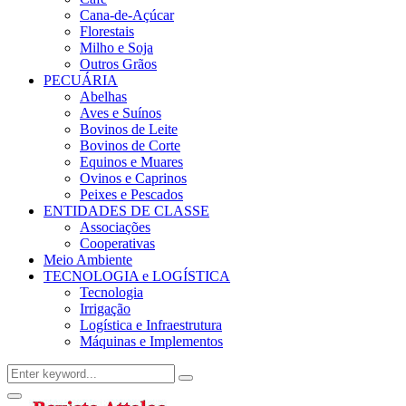
Cana-de-Açúcar
Florestais
Milho e Soja
Outros Grãos
PECUÁRIA
Abelhas
Aves e Suínos
Bovinos de Leite
Bovinos de Corte
Equinos e Muares
Ovinos e Caprinos
Peixes e Pescados
ENTIDADES DE CLASSE
Associações
Cooperativas
Meio Ambiente
TECNOLOGIA e LOGÍSTICA
Tecnologia
Irrigação
Logística e Infraestrutura
Máquinas e Implementos
Search
Search
for:
Facebook
Twitter
Instagram
Linkedin
Youtube
Email
Primary