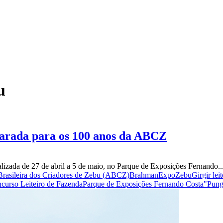
u
arada para os 100 anos da ABCZ
da de 27 de abril a 5 de maio, no Parque de Exposições Fernando..
Brasileira dos Criadores de Zebu (ABCZ)
Brahman
ExpoZebu
Gir
gir lei
ncurso Leiteiro de Fazenda
Parque de Exposições Fernando Costa"
Pung