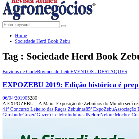
Menu
Search
Search
for:
Home
Sociedade Herd Book Zebu
Tag : Sociedade Herd Book Zeb
Bovinos de Corte
Bovinos de Leite
EVENTOS - DESTAQUES
EXPOZEBU 2019: Edição histórica é prep
06/04/2019
0
5280
A EXPOZEBU – A Maior Exposição de Zebuínos do Mundo será realiza
41º Concurso Leiteiro das Raças Zebuínas
85ª ExpoZebu
Associação 
Girolando
Guzerá
Guzerá Leiteiro
Indubrasil
Nelore
Nelore Mocho
º Co