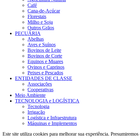
Café
Cana-de-Açúcar
Florestais
Milho e Soja
Outros Grãos
PECUÁRIA
Abelhas
Aves e Suínos
Bovinos de Leite
Bovinos de Corte
Equinos e Muares
Ovinos e Caprinos
Peixes e Pescados
ENTIDADES DE CLASSE
Associações
Cooperativas
Meio Ambiente
TECNOLOGIA e LOGÍSTICA
Tecnologia
Irrigação
Logística e Infraestrutura
Máquinas e Implementos
Este site utiliza cookies para melhorar sua experiência. Presumiremo