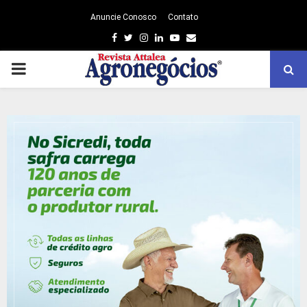
Anuncie Conosco
Contato
Facebook
Twitter
Instagram
Linkedin
Youtube
Email
PRIMARY
MENU