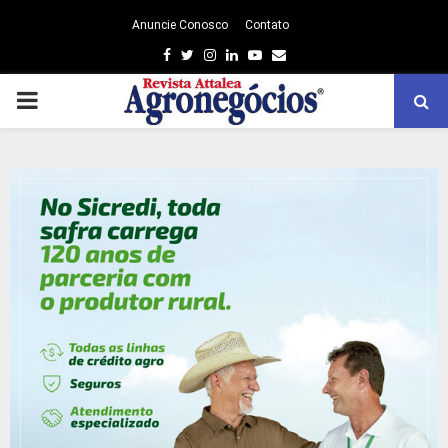
Anuncie Conosco
Contato
Facebook
Twitter
Instagram
Linkedin
Youtube
Email
PRIMARY
MENU