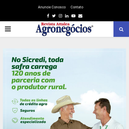
Anuncie Conosco
Contato
Facebook
Twitter
Instagram
Linkedin
Youtube
Email
PRIMARY
MENU