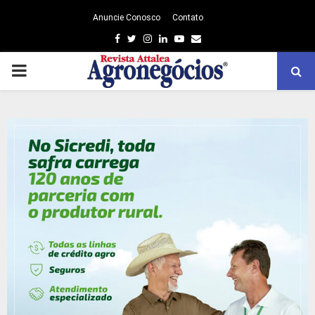
Anuncie Conosco
Contato
Facebook
Twitter
Instagram
Linkedin
Youtube
Email
PRIMARY
MENU