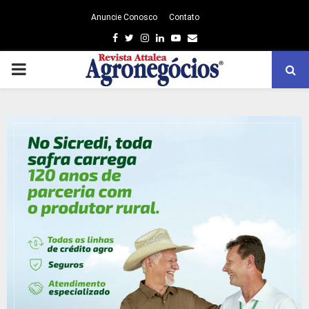
Anuncie Conosco
Contato
Facebook
Twitter
Instagram
Linkedin
Youtube
Email
PRIMARY
MENU