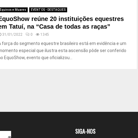
Equinos e Muares
EVENTOS - DESTAQUES
EquoShow reúne 20 instituições equestres
em Tatuí, na “Casa de todas as raças”
31/01/2022
0
1345
A força do segmento equestre brasileiro está em evidência e um
momento especial que ilustra esta ascensão pôde ser conferido
no EquoShow, evento que oficializou...
SIGA-NOS