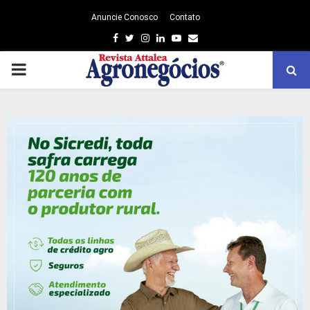
Anuncie Conosco
Contato
Facebook
Twitter
Instagram
Linkedin
Youtube
Email
PRIMARY
MENU