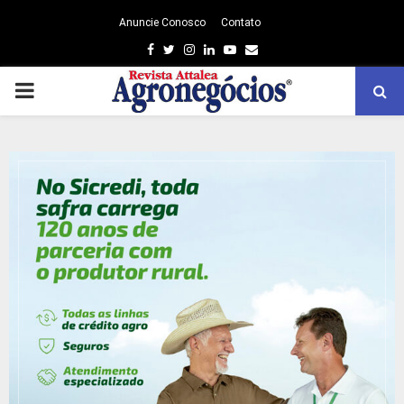
Anuncie Conosco
Contato
Facebook
Twitter
Instagram
Linkedin
Youtube
Email
PRIMARY
MENU