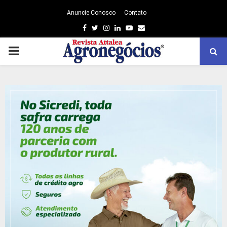
Anuncie Conosco
Contato
Facebook
Twitter
Instagram
Linkedin
Youtube
Email
PRIMARY
MENU