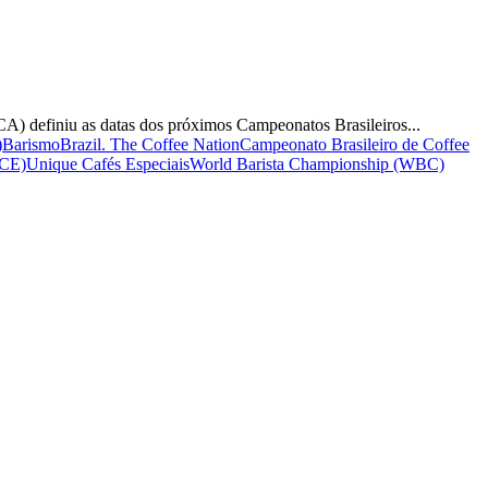
CA) definiu as datas dos próximos Campeonatos Brasileiros...
)
Barismo
Brazil. The Coffee Nation
Campeonato Brasileiro de Coffee
WCE)
Unique Cafés Especiais
World Barista Championship (WBC)