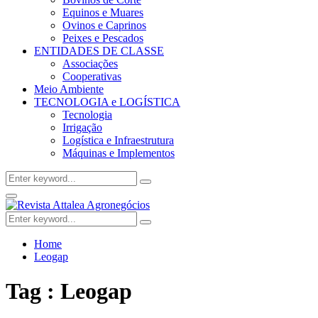
Equinos e Muares
Ovinos e Caprinos
Peixes e Pescados
ENTIDADES DE CLASSE
Associações
Cooperativas
Meio Ambiente
TECNOLOGIA e LOGÍSTICA
Tecnologia
Irrigação
Logística e Infraestrutura
Máquinas e Implementos
Search
Search
for:
Facebook
Twitter
Instagram
Linkedin
Youtube
Email
Primary
Menu
Search
Search
for:
Home
Leogap
Tag : Leogap