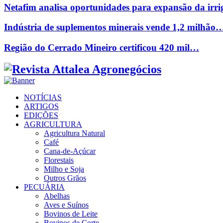
Netafim analisa oportunidades para expansão da ir
Indústria de suplementos minerais vende 1,2 milhão
Região do Cerrado Mineiro certificou 420 mil…
Facebook
Twitter
Instagram
Linkedin
Youtube
Email
NOTÍCIAS
ARTIGOS
EDIÇÕES
AGRICULTURA
Agricultura Natural
Café
Cana-de-Açúcar
Florestais
Milho e Soja
Outros Grãos
PECUÁRIA
Abelhas
Aves e Suínos
Bovinos de Leite
Bovinos de Corte