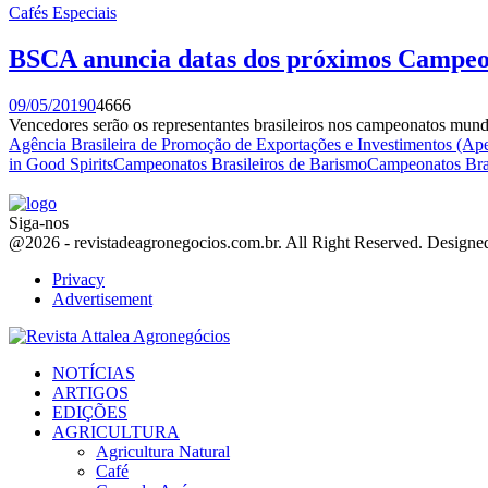
Cafés Especiais
BSCA anuncia datas dos próximos Campeon
09/05/2019
0
4666
Vencedores serão os representantes brasileiros nos campeonatos mundi
Agência Brasileira de Promoção de Exportações e Investimentos (Ape
in Good Spirits
Campeonatos Brasileiros de Barismo
Campeonatos Bras
Siga-nos
Facebook
Twitter
Instagram
Linkedin
Youtube
Email
@2026 - revistadeagronegocios.com.br. All Right Reserved. Design
Privacy
Advertisement
Facebook
Twitter
Instagram
Linkedin
Youtube
Email
NOTÍCIAS
ARTIGOS
EDIÇÕES
AGRICULTURA
Agricultura Natural
Café