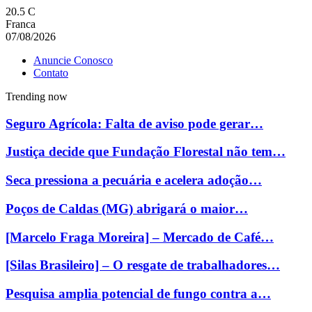
20.5
C
Franca
07/08/2026
Anuncie Conosco
Contato
Trending now
Seguro Agrícola: Falta de aviso pode gerar…
Justiça decide que Fundação Florestal não tem…
Seca pressiona a pecuária e acelera adoção…
Poços de Caldas (MG) abrigará o maior…
[Marcelo Fraga Moreira] – Mercado de Café…
[Silas Brasileiro] – O resgate de trabalhadores…
Pesquisa amplia potencial de fungo contra a…