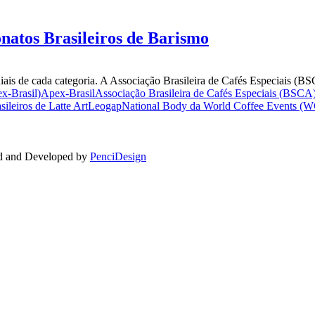
atos Brasileiros de Barismo
ais de cada categoria. A Associação Brasileira de Cafés Especiais (BS
x-Brasil)
Apex-Brasil
Associação Brasileira de Cafés Especiais (BSCA
ileiros de Latte Art
Leogap
National Body da World Coffee Events (
ed and Developed by
PenciDesign