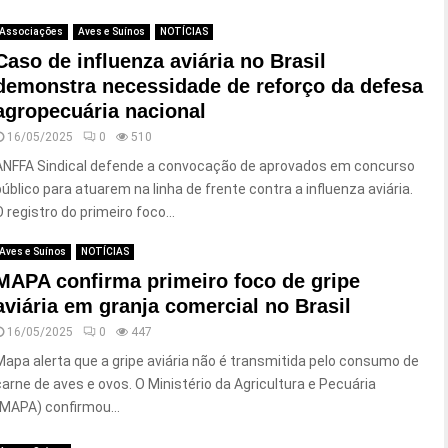
Associações
Aves e Suínos
NOTÍCIAS
Caso de influenza aviária no Brasil
demonstra necessidade de reforço da defesa
agropecuária nacional
16/05/2025
0
510
ANFFA Sindical defende a convocação de aprovados em concurso
público para atuarem na linha de frente contra a influenza aviária.
O registro do primeiro foco...
Aves e Suínos
NOTÍCIAS
MAPA confirma primeiro foco de gripe
aviária em granja comercial no Brasil
16/05/2025
0
447
Mapa alerta que a gripe aviária não é transmitida pelo consumo de
carne de aves e ovos. O Ministério da Agricultura e Pecuária
(MAPA) confirmou...