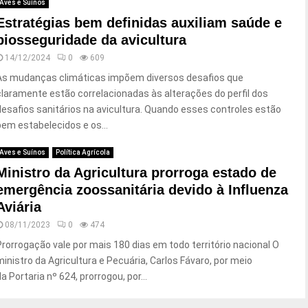
Aves e Suínos
Estratégias bem definidas auxiliam saúde e
biosseguridade da avicultura
14/12/2024
0
609
As mudanças climáticas impõem diversos desafios que
claramente estão correlacionadas às alterações do perfil dos
desafios sanitários na avicultura. Quando esses controles estão
bem estabelecidos e os...
Aves e Suínos
Política Agrícola
Ministro da Agricultura prorroga estado de
emergência zoossanitária devido à Influenza
Aviária
08/11/2023
0
474
Prorrogação vale por mais 180 dias em todo território nacional O
ministro da Agricultura e Pecuária, Carlos Fávaro, por meio
a Portaria nº 624, prorrogou, por...