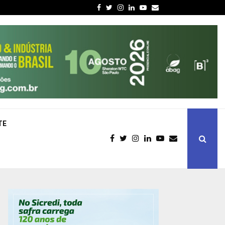
Facebook
Twitter
Instagram
Linkedin
Youtube
Email
TE