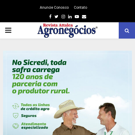
Anuncie Conosco
Contato
Facebook
Twitter
Instagram
Linkedin
Youtube
Email
PRIMARY
MENU