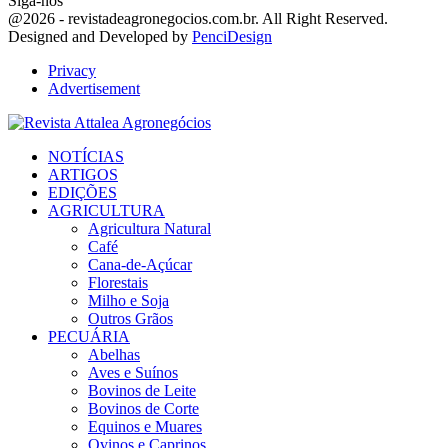
Siga-nos
Facebook
Twitter
Instagram
Linkedin
Youtube
Email
@2026 - revistadeagronegocios.com.br. All Right Reserved.
Designed and Developed by
PenciDesign
Privacy
Advertisement
Facebook
Twitter
Instagram
Linkedin
Youtube
Email
NOTÍCIAS
ARTIGOS
EDIÇÕES
AGRICULTURA
Agricultura Natural
Café
Cana-de-Açúcar
Florestais
Milho e Soja
Outros Grãos
PECUÁRIA
Abelhas
Aves e Suínos
Bovinos de Leite
Bovinos de Corte
Equinos e Muares
Ovinos e Caprinos