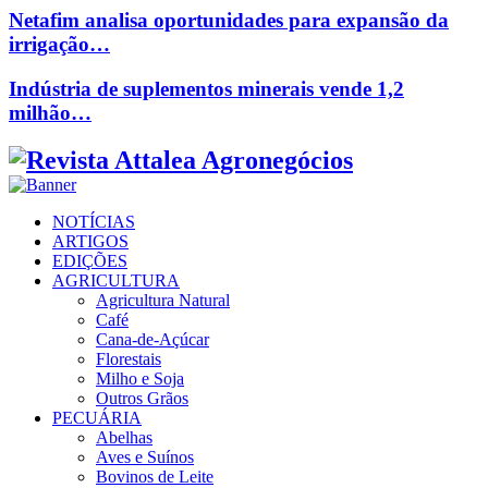
Netafim analisa oportunidades para expansão da
irrigação…
Indústria de suplementos minerais vende 1,2
milhão…
Facebook
Twitter
Instagram
Linkedin
Youtube
Email
NOTÍCIAS
ARTIGOS
EDIÇÕES
AGRICULTURA
Agricultura Natural
Café
Cana-de-Açúcar
Florestais
Milho e Soja
Outros Grãos
PECUÁRIA
Abelhas
Aves e Suínos
Bovinos de Leite