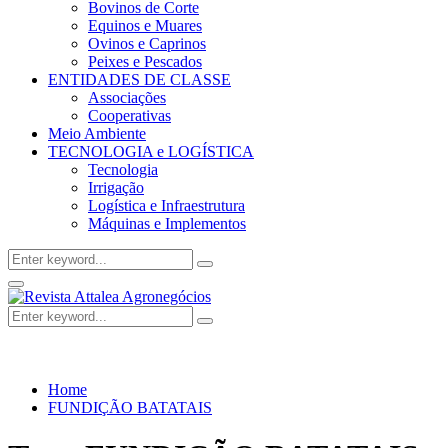
Bovinos de Corte
Equinos e Muares
Ovinos e Caprinos
Peixes e Pescados
ENTIDADES DE CLASSE
Associações
Cooperativas
Meio Ambiente
TECNOLOGIA e LOGÍSTICA
Tecnologia
Irrigação
Logística e Infraestrutura
Máquinas e Implementos
Search
Search
for:
Facebook
Twitter
Instagram
Linkedin
Youtube
Email
Primary
Menu
Search
Search
for:
Home
FUNDIÇÃO BATATAIS