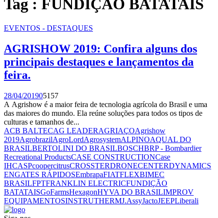
Tag : FUNDIÇÃO BATATAIS
EVENTOS - DESTAQUES
AGRISHOW 2019: Confira alguns dos
principais destaques e lançamentos da
feira.
28/04/2019
0
5157
A Agrishow é a maior feira de tecnologia agrícola do Brasil e uma
das maiores do mundo. Ela reúne soluções para todos os tipos de
culturas e tamanhos de...
ACB BALTEC
AG LEADER
AGRIAÇO
Agrishow
2019
Agrobrazil
AgroLord
Agrosystem
ALPINO
AQUAL DO
BRASIL
BERTOLINI DO BRASIL
BOSCH
BRP - Bombardier
Recreational Products
CASE CONSTRUCTION
Case
IH
CASP
coopercitrus
CROSSTER
DRONECENTER
DYNAMICS
ENGATES RÁPIDOS
Embrapa
FIAT
FLEXBIMEC
BRASIL
FPT
FRANKLIN ELECTRIC
FUNDIÇÃO
BATATAIS
GoFarms
Hexagon
HYVA DO BRASIL
IMPROV
EQUIPAMENTOS
INSTRUTHERM
J.Assy
Jacto
JEEP
Liberali