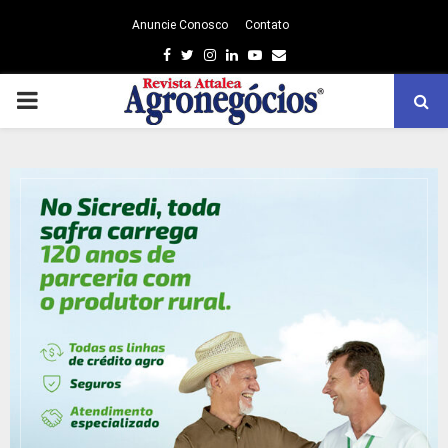
Anuncie Conosco
Contato
Facebook
Twitter
Instagram
Linkedin
Youtube
Email
PRIMARY
MENU