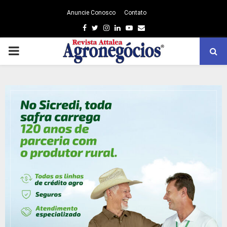
Anuncie Conosco
Contato
Facebook
Twitter
Instagram
Linkedin
Youtube
Email
PRIMARY
MENU