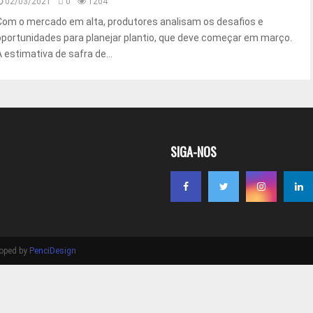
02/03/2021
0
1204
Com o mercado em alta, produtores analisam os desafios e
oportunidades para planejar plantio, que deve começar em março.
A estimativa de safra de...
SIGA-NOS
loped by
PenciDesign