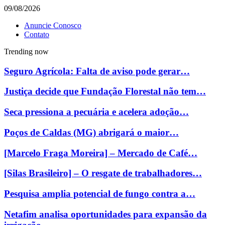
09/08/2026
Anuncie Conosco
Contato
Trending now
Seguro Agrícola: Falta de aviso pode gerar…
Justiça decide que Fundação Florestal não tem…
Seca pressiona a pecuária e acelera adoção…
Poços de Caldas (MG) abrigará o maior…
[Marcelo Fraga Moreira] – Mercado de Café…
[Silas Brasileiro] – O resgate de trabalhadores…
Pesquisa amplia potencial de fungo contra a…
Netafim analisa oportunidades para expansão da