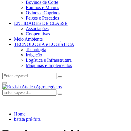
Bovinos de Corte
Equinos e Muares
Ovinos e Caprinos
Peixes e Pescados
ENTIDADES DE CLASSE
Associações
Cooperativas
Meio Ambiente
TECNOLOGIA e LOGÍSTICA
Tecnologia
Irrigação
Logística e Infraestrutura
Máquinas e Implementos
Search
Search
for:
Facebook
Twitter
Instagram
Linkedin
Youtube
Email
Primary
Menu
Search
Search
for:
Home
batata pré-frita