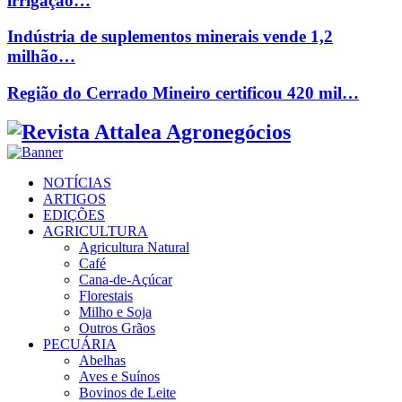
irrigação…
Indústria de suplementos minerais vende 1,2
milhão…
Região do Cerrado Mineiro certificou 420 mil…
Facebook
Twitter
Instagram
Linkedin
Youtube
Email
NOTÍCIAS
ARTIGOS
EDIÇÕES
AGRICULTURA
Agricultura Natural
Café
Cana-de-Açúcar
Florestais
Milho e Soja
Outros Grãos
PECUÁRIA
Abelhas
Aves e Suínos
Bovinos de Leite