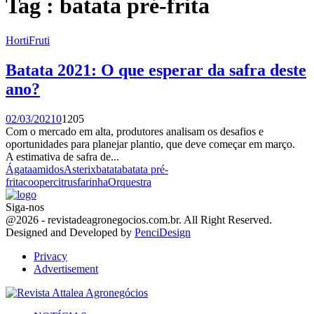
Tag : batata pré-frita
HortiFruti
Batata 2021: O que esperar da safra deste
ano?
02/03/2021
0
1205
Com o mercado em alta, produtores analisam os desafios e
oportunidades para planejar plantio, que deve começar em março.
A estimativa de safra de...
Ágata
amidos
Asterix
batata
batata pré-
frita
coopercitrus
farinha
Orquestra
Siga-nos
Facebook
Twitter
Instagram
Linkedin
Youtube
Email
@2026 - revistadeagronegocios.com.br. All Right Reserved.
Designed and Developed by
PenciDesign
Privacy
Advertisement
Facebook
Twitter
Instagram
Linkedin
Youtube
Email