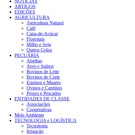
NOTÍCIAS
ARTIGOS
EDIÇÕES
AGRICULTURA
Agricultura Natural
Café
Cana-de-Açúcar
Florestais
Milho e Soja
Outros Grãos
PECUÁRIA
Abelhas
Aves e Suínos
Bovinos de Leite
Bovinos de Corte
Equinos e Muares
Ovinos e Caprinos
Peixes e Pescados
ENTIDADES DE CLASSE
Associações
Cooperativas
Meio Ambiente
TECNOLOGIA e LOGÍSTICA
Tecnologia
Irrigação