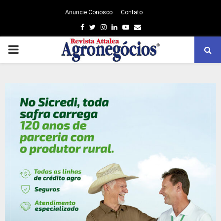
Anuncie Conosco
Contato
Facebook
Twitter
Instagram
Linkedin
Youtube
Email
PRIMARY
MENU