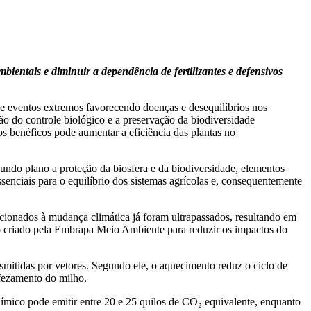
ientais e diminuir a dependência de fertilizantes e defensivos
de eventos extremos favorecendo doenças e desequilíbrios nos
ão do controle biológico e a preservação da biodiversidade
os benéficos pode aumentar a eficiência das plantas no
undo plano a proteção da biosfera e da biodiversidade, elementos
enciais para o equilíbrio dos sistemas agrícolas e, consequentemente
lacionados à mudança climática já foram ultrapassados, resultando em
o criado pela Embrapa Meio Ambiente para reduzir os impactos do
smitidas por vetores. Segundo ele, o aquecimento reduz o ciclo de
nfezamento do milho.
mico pode emitir entre 20 e 25 quilos de CO₂ equivalente, enquanto