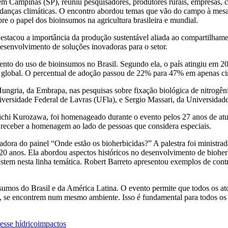
m Campinas (SP), reuniu pesquisadores, produtores rurais, empresas, con
mudanças climáticas. O encontro abordou temas que vão do campo à mesa
re o papel dos bioinsumos na agricultura brasileira e mundial.
tacou a importância da produção sustentável aliada ao compartilhame
desenvolvimento de soluções inovadoras para o setor.
ento do uso de bioinsumos no Brasil. Segundo ela, o país atingiu em 20
a global. O percentual de adoção passou de 22% para 47% em apenas ci
gria, da Embrapa, nas pesquisas sobre fixação biológica de nitrogênio
versidade Federal de Lavras (UFla), e Sergio Massari, da Universida
hi Kurozawa, foi homenageado durante o evento pelos 27 anos de atu
e receber a homenagem ao lado de pessoas que considera especiais.
ra do painel “Onde estão os bioherbicidas?” A palestra foi ministrad
0 anos. Ela abordou aspectos históricos no desenvolvimento de bioherb
istem nesta linha temática. Robert Barreto apresentou exemplos de cont
sumos do Brasil e da América Latina. O evento permite que todos os at
se encontrem num mesmo ambiente. Isso é fundamental para todos os se
resse hídrico
impactos