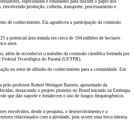
sultores, especialistas e estudantes para discutir o papel dos
, envolvendo produção, colheita, transporte, processamento e
nto de conhecimento. Ela agradeceu a participação da comissão
25 a potencial área tratada em cerca de 194 milhões de hectares
nco anos.
, além de reconhecer o trabalho da comissão científica formada por
de Federal Tecnológica do Paraná (UFTPR).
ação no setor de difusão do conhecimento para a comunidade. Em
a pelo professor Robert Weingart Barreto, aposentado da
icidas, destacando o projeto pioneiro no Brasil iniciado na Embrapa
role que dão suporte e fortalecem o uso de fungos fitopatogênicos
ores envolvidos, desde a pesquisa, o desenvolvimento e a
tores relacionados com a atividade, pois ocorre uma troca intensa