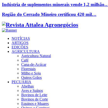
Indústria de suplementos minerais vende 1,2 milhão
Região do Cerrado Mineiro certificou 420 mil…
Facebook
Twitter
Instagram
Linkedin
Youtube
Email
NOTÍCIAS
ARTIGOS
EDIÇÕES
AGRICULTURA
Agricultura Natural
Café
Cana-de-Açúcar
Florestais
Milho e Soja
Outros Grãos
PECUÁRIA
Abelhas
Aves e Suínos
Bovinos de Leite
Bovinos de Corte
Equinos e Muares
Ovinos e Caprinos