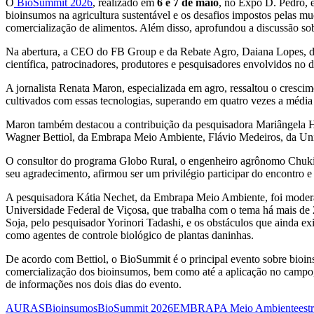
O
BioSummit 2026
, realizado em
6 e 7 de maio
, no Expo D. Pedro, e
bioinsumos na agricultura sustentável e os desafios impostos pelas 
comercialização de alimentos. Além disso, aprofundou a discussão sob
Na abertura, a CEO do FB Group e da Rebate Agro, Daiana Lopes, des
científica, patrocinadores, produtores e pesquisadores envolvidos no 
A jornalista Renata Maron, especializada em agro, ressaltou o crescim
cultivados com essas tecnologias, superando em quatro vezes a médi
Maron também destacou a contribuição da pesquisadora Mariângela Hun
Wagner Bettiol, da Embrapa Meio Ambiente, Flávio Medeiros, da Uni
O consultor do programa Globo Rural, o engenheiro agrônomo Chukic
seu agradecimento, afirmou ser um privilégio participar do encontro 
A pesquisadora Kátia Nechet, da Embrapa Meio Ambiente, foi moderado
Universidade Federal de Viçosa, que trabalha com o tema há mais de 2
Soja, pelo pesquisador Yorinori Tadashi, e os obstáculos que ainda ex
como agentes de controle biológico de plantas daninhas.
De acordo com Bettiol, o BioSummit é o principal evento sobre bioin
comercialização dos bioinsumos, bem como até a aplicação no campo, 
de informações nos dois dias do evento.
AURAS
Bioinsumos
BioSummit 2026
EMBRAPA Meio Ambiente
est