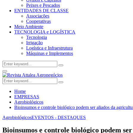
Peixes e Pescados
ENTIDADES DE CLASSE
Associações
Cooperativas
Meio Ambiente
TECNOLOGIA e LOGÍSTICA
Tecnologia
Irrigação
Logística e Infraestrutura
Máquinas e Implementos
Search
Search
for:
Facebook
Twitter
Instagram
Linkedin
Youtube
Email
Primary
Menu
Search
Search
for:
Home
EMPRESAS
Agrobiológicos
Bioinsumos e controle biológico podem ser aliados da agricultu
Agrobiológicos
EVENTOS - DESTAQUES
Bioinsumos e controle biológico podem ser 