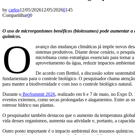
by
carlos
12/05/2026
12/05/2026
0
145
Compartilhar
0
0
O uso de microrganismos benéficos (bioinsumos) pode aumentar a efi
químicos.
O
avanço das mudanças climáticas já impõe novos desaf
sistemas produtivos. Diante desse cenário, o pesqui
microbiana como estratégias essenciais para tornar 
aproveitamento da água, reduzir impactos ambientais
De acordo com Bettiol, a discussão sobre sustentabi
fundamentais para o controle biológico. O pesquisador chama atenção 
para manter a biodiversidade e com isso o controle biológico natural.
Durante o
BioSummit 2026
, realizado em 6 e 7 de maio, no Expo D. 
eventos extremos, como secas prolongadas e alagamentos. Entre as so
estresse hídrico nas plantas.
O pesquisador também destacou que o aumento da temperatura global po
vida desses organismos, aumenta sua atividade e, portanto, a capaci
Outro ponto importante é o impacto ambiental dos insumos químicos.