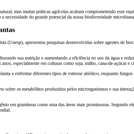
 natural, mas muitas práticas agrícolas acabam comprometendo esse equil
o a necessidade do grande potencial da nossa biodiversidade microbian
antas
ista (Unesp), apresentou pesquisas desenvolvidas sobre agentes de bi
lhorando sua nutrição e aumentando a eficiência no uso da água e reduzi
 anos, especialmente em culturas como soja, milho, cana-de-açúcar e ci
lanta a enfrentar diferentes tipos de estresse abiótico, enquanto fungo
rto sobre os metabólitos produzidos pelos microrganismos e sua intera
rogênio em gramíneas como uma das áreas mais promissoras. Segundo ele,
ndial.