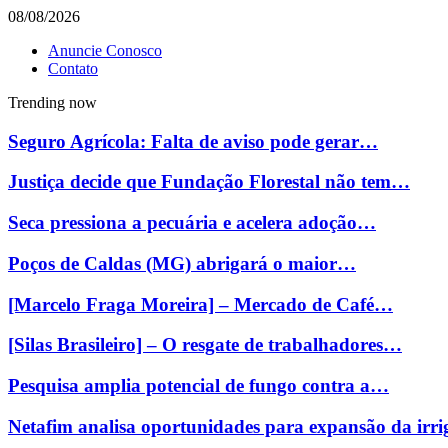
08/08/2026
Anuncie Conosco
Contato
Trending now
Seguro Agrícola: Falta de aviso pode gerar…
Justiça decide que Fundação Florestal não tem…
Seca pressiona a pecuária e acelera adoção…
Poços de Caldas (MG) abrigará o maior…
[Marcelo Fraga Moreira] – Mercado de Café…
[Silas Brasileiro] – O resgate de trabalhadores…
Pesquisa amplia potencial de fungo contra a…
Netafim analisa oportunidades para expansão da ir