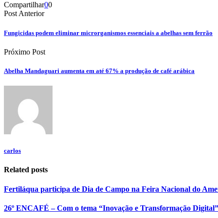
Compartilhar
0
0
Post Anterior
Fungicidas podem eliminar microrganismos essenciais a abelhas sem ferrão
Próximo Post
Abelha Mandaguari aumenta em até 67% a produção de café arábica
carlos
Related posts
Fertiláqua participa de Dia de Campo na Feira Nacional do Am
26º ENCAFÉ – Com o tema “Inovação e Transformação Digital” es