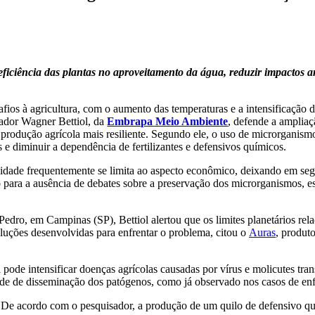
ciência das plantas no aproveitamento da água, reduzir impactos amb
ios à agricultura, com o aumento das temperaturas e a intensificação 
sador Wagner Bettiol, da
Embrapa Meio Ambiente
, defende a ampliaç
a produção agrícola mais resiliente. Segundo ele, o uso de microrganism
 e diminuir a dependência de fertilizantes e defensivos químicos.
lidade frequentemente se limita ao aspecto econômico, deixando em seg
para a ausência de debates sobre a preservação dos microrganismos, ess
Pedro, em Campinas (SP), Bettiol alertou que os limites planetários re
luções desenvolvidas para enfrentar o problema, citou o
Auras
, produt
de intensificar doenças agrícolas causadas por vírus e molicutes tran
dade de disseminação dos patógenos, como já observado nos casos de e
 De acordo com o pesquisador, a produção de um quilo de defensivo quí