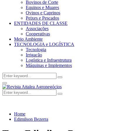
Bovinos de Corte
Equinos e Muares
Ovinos e Caprinos
Peixes e Pescados
ENTIDADES DE CLASSE
Associações
Cooperativas
Meio Ambiente
TECNOLOGIA e LOGÍSTICA
Tecnologia
Irrigação
Logística e Infraestrutura
Máquinas e Implementos
Search
Search
for:
Facebook
Twitter
Instagram
Linkedin
Youtube
Email
Primary
Menu
Search
Search
for:
Home
Edimilson Bezerra