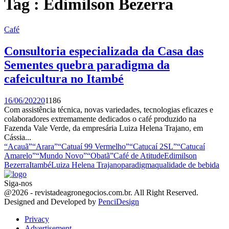
Tag : Edimilson Bezerra
Café
Consultoria especializada da Casa das
Sementes quebra paradigma da
cafeicultura no Itambé
16/06/2022
0
1186
Com assistência técnica, novas variedades, tecnologias eficazes e
colaboradores extremamente dedicados o café produzido na
Fazenda Vale Verde, da empresária Luiza Helena Trajano, em
Cássia...
“Acauã”
“Arara”
“Catuaí 99 Vermelho”
“Catucaí 2SL”
“Catucaí
Amarelo”
“Mundo Novo”
“Obatã”
Café de Atitude
Edimilson
Bezerra
Itambé
Luiza Helena Trajano
paradigma
qualidade de bebida
Siga-nos
Facebook
Twitter
Instagram
Linkedin
Youtube
Email
@2026 - revistadeagronegocios.com.br. All Right Reserved.
Designed and Developed by
PenciDesign
Privacy
Advertisement