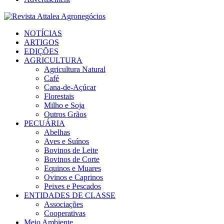
Facebook
Twitter
Instagram
Linkedin
Youtube
Email
NOTÍCIAS
ARTIGOS
EDIÇÕES
AGRICULTURA
Agricultura Natural
Café
Cana-de-Açúcar
Florestais
Milho e Soja
Outros Grãos
PECUÁRIA
Abelhas
Aves e Suínos
Bovinos de Leite
Bovinos de Corte
Equinos e Muares
Ovinos e Caprinos
Peixes e Pescados
ENTIDADES DE CLASSE
Associações
Cooperativas
Meio Ambiente