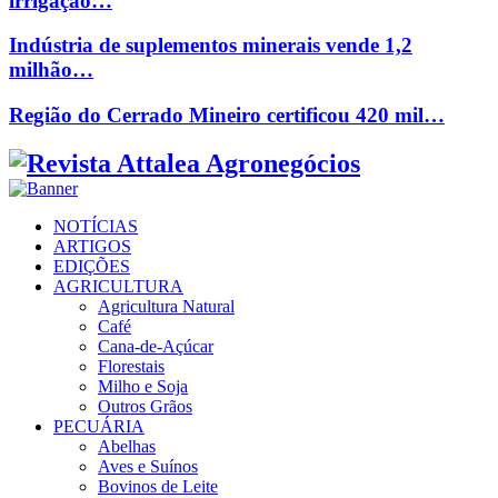
irrigação…
Indústria de suplementos minerais vende 1,2
milhão…
Região do Cerrado Mineiro certificou 420 mil…
Facebook
Twitter
Instagram
Linkedin
Youtube
Email
NOTÍCIAS
ARTIGOS
EDIÇÕES
AGRICULTURA
Agricultura Natural
Café
Cana-de-Açúcar
Florestais
Milho e Soja
Outros Grãos
PECUÁRIA
Abelhas
Aves e Suínos
Bovinos de Leite