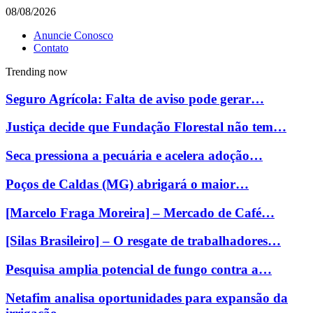
08/08/2026
Anuncie Conosco
Contato
Trending now
Seguro Agrícola: Falta de aviso pode gerar…
Justiça decide que Fundação Florestal não tem…
Seca pressiona a pecuária e acelera adoção…
Poços de Caldas (MG) abrigará o maior…
[Marcelo Fraga Moreira] – Mercado de Café…
[Silas Brasileiro] – O resgate de trabalhadores…
Pesquisa amplia potencial de fungo contra a…
Netafim analisa oportunidades para expansão da