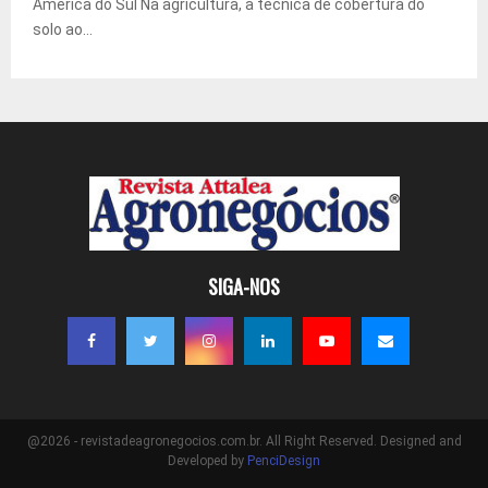
América do Sul Na agricultura, a técnica de cobertura do
solo ao...
SIGA-NOS
@2026 - revistadeagronegocios.com.br. All Right Reserved. Designed and
Developed by
PenciDesign