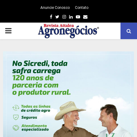
Anuncie Conosco
Contato
Facebook
Twitter
Instagram
Linkedin
Youtube
Email
PRIMARY
MENU