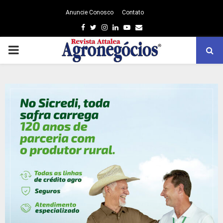
Anuncie Conosco
Contato
Facebook
Twitter
Instagram
Linkedin
Youtube
Email
PRIMARY
MENU