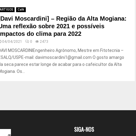
ARTIGOS
Café
[Davi Moscardini] – Região da Alta Mogiana:
Uma reflexão sobre 2021 e possíveis
impactos do clima para 2022
04/04/2021
0
2473
DAVI MOSCARDINIEngenheiro Agrônomo, Mestre em Fitotecnia –
ESALQ/USPE-mail: davimoscardini1@gmail.com O gosto amargo
da seca parece estar longe de acabar para o cafeicultor da Alta
Mogiana. Os...
SIGA-NOS