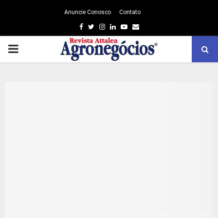
Anuncie Conosco
Contato
Facebook
Twitter
Instagram
Linkedin
Youtube
Email
PRIMARY
MENU