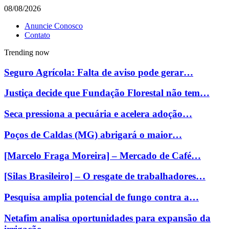
08/08/2026
Anuncie Conosco
Contato
Trending now
Seguro Agrícola: Falta de aviso pode gerar…
Justiça decide que Fundação Florestal não tem…
Seca pressiona a pecuária e acelera adoção…
Poços de Caldas (MG) abrigará o maior…
[Marcelo Fraga Moreira] – Mercado de Café…
[Silas Brasileiro] – O resgate de trabalhadores…
Pesquisa amplia potencial de fungo contra a…
Netafim analisa oportunidades para expansão da