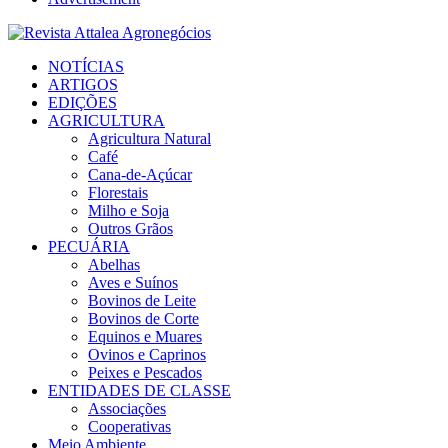
Facebook
Twitter
Instagram
Linkedin
Youtube
Email
NOTÍCIAS
ARTIGOS
EDIÇÕES
AGRICULTURA
Agricultura Natural
Café
Cana-de-Açúcar
Florestais
Milho e Soja
Outros Grãos
PECUÁRIA
Abelhas
Aves e Suínos
Bovinos de Leite
Bovinos de Corte
Equinos e Muares
Ovinos e Caprinos
Peixes e Pescados
ENTIDADES DE CLASSE
Associações
Cooperativas
Meio Ambiente