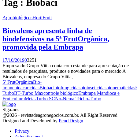
Tag : Biobaci
Agrobiológicos
HortiFruti
Biovalens apresenta linha de
biodefensivos na 5ª FrutOrgânica,
promovida pela Embrapa
17/10/2019
0
3251
Empresa do Grupo Vittia conta com estande para apresentação de
resultados de pesquisas, produtos e novidades para o mercado A
Biovalens, empresa do Grupo Vittia,...
5ª FrutOrgânica
Bio-
imune
bioacaricidas
Biobaci
biofungicidas
bioinseticidas
bionematicidas
Turbo
BT-Turbo Max
controle biológico
Embrapa Mandioca e
Fruticultura
Meta-Turbo SC
No-Nema.
Tricho-Turbo
Siga-nos
Facebook
Twitter
Instagram
Linkedin
Youtube
Email
@2026 - revistadeagronegocios.com.br. All Right Reserved.
Designed and Developed by
PenciDesign
Privacy
Advertisement