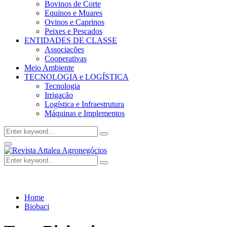
Bovinos de Corte
Equinos e Muares
Ovinos e Caprinos
Peixes e Pescados
ENTIDADES DE CLASSE
Associações
Cooperativas
Meio Ambiente
TECNOLOGIA e LOGÍSTICA
Tecnologia
Irrigação
Logística e Infraestrutura
Máquinas e Implementos
Search
Search
for:
Facebook
Twitter
Instagram
Linkedin
Youtube
Email
Primary
Menu
Search
Search
for:
Home
Biobaci