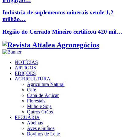
irrigação…
Indústria de suplementos minerais vende 1,2
milhão…
Região do Cerrado Mineiro certificou 420 mil…
Facebook
Twitter
Instagram
Linkedin
Youtube
Email
NOTÍCIAS
ARTIGOS
EDIÇÕES
AGRICULTURA
Agricultura Natural
Café
Cana-de-Açúcar
Florestais
Milho e Soja
Outros Grãos
PECUÁRIA
Abelhas
Aves e Suínos
Bovinos de Leite