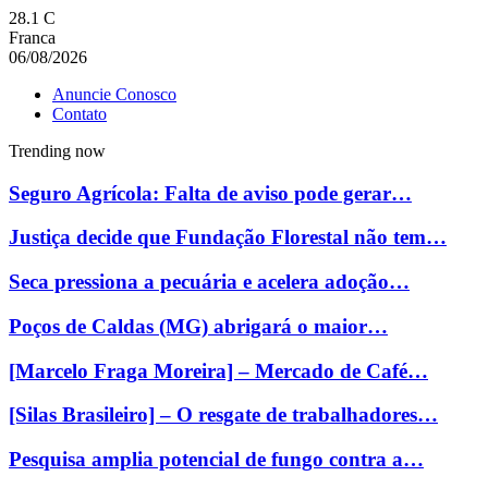
28.1
C
Franca
06/08/2026
Anuncie Conosco
Contato
Trending now
Seguro Agrícola: Falta de aviso pode gerar…
Justiça decide que Fundação Florestal não tem…
Seca pressiona a pecuária e acelera adoção…
Poços de Caldas (MG) abrigará o maior…
[Marcelo Fraga Moreira] – Mercado de Café…
[Silas Brasileiro] – O resgate de trabalhadores…
Pesquisa amplia potencial de fungo contra a…