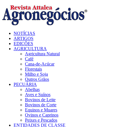
Facebook
Twitter
Instagram
Linkedin
Youtube
Email
NOTÍCIAS
ARTIGOS
EDIÇÕES
AGRICULTURA
Agricultura Natural
Café
Cana-de-Açúcar
Florestais
Milho e Soja
Outros Grãos
PECUÁRIA
Abelhas
Aves e Suínos
Bovinos de Leite
Bovinos de Corte
Equinos e Muares
Ovinos e Caprinos
Peixes e Pescados
ENTIDADES DE CLASSE