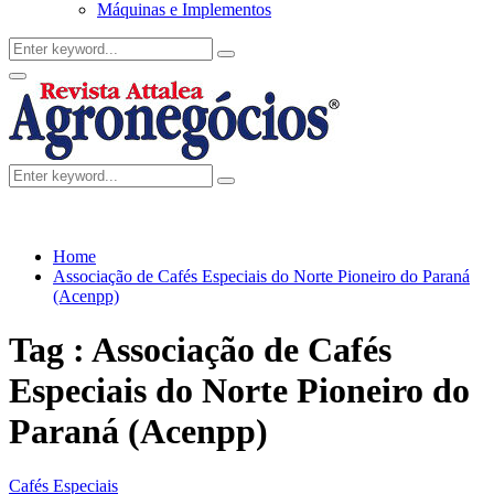
Máquinas e Implementos
Search
Search
for:
Facebook
Twitter
Instagram
Linkedin
Youtube
Email
Primary
Menu
Search
Search
for:
Home
Associação de Cafés Especiais do Norte Pioneiro do Paraná
(Acenpp)
Tag : Associação de Cafés
Especiais do Norte Pioneiro do
Paraná (Acenpp)
Cafés Especiais