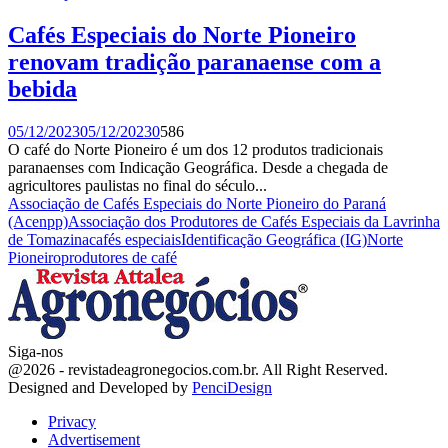
Cafés Especiais do Norte Pioneiro
renovam tradição paranaense com a
bebida
05/12/2023
05/12/2023
0
586
O café do Norte Pioneiro é um dos 12 produtos tradicionais
paranaenses com Indicação Geográfica. Desde a chegada de
agricultores paulistas no final do século...
Associação de Cafés Especiais do Norte Pioneiro do Paraná
(Acenpp)
Associação dos Produtores de Cafés Especiais da Lavrinha
de Tomazina
cafés especiais
Identificação Geográfica (IG)
Norte
Pioneiro
produtores de café
Siga-nos
Facebook
Twitter
Instagram
Linkedin
Youtube
Email
@2026 - revistadeagronegocios.com.br. All Right Reserved.
Designed and Developed by
PenciDesign
Privacy
Advertisement