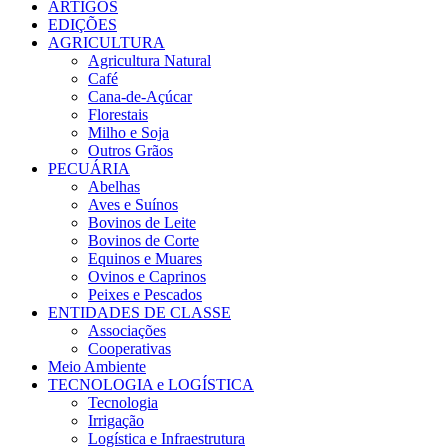
ARTIGOS
EDIÇÕES
AGRICULTURA
Agricultura Natural
Café
Cana-de-Açúcar
Florestais
Milho e Soja
Outros Grãos
PECUÁRIA
Abelhas
Aves e Suínos
Bovinos de Leite
Bovinos de Corte
Equinos e Muares
Ovinos e Caprinos
Peixes e Pescados
ENTIDADES DE CLASSE
Associações
Cooperativas
Meio Ambiente
TECNOLOGIA e LOGÍSTICA
Tecnologia
Irrigação
Logística e Infraestrutura