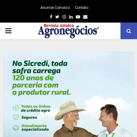
Anuncie Conosco
Contato
Facebook
Twitter
Instagram
Linkedin
Youtube
Email
PRIMARY
MENU