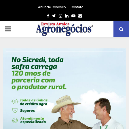
Anuncie Conosco
Contato
Facebook
Twitter
Instagram
Linkedin
Youtube
Email
PRIMARY
MENU