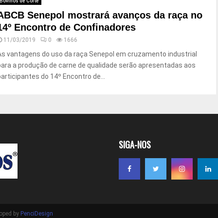
Bovinos de Corte
ABCB Senepol mostrará avanços da raça no
14º Encontro de Confinadores
11/03/2019
0
1666
As vantagens do uso da raça Senepol em cruzamento industrial
para a produção de carne de qualidade serão apresentadas aos
participantes do 14º Encontro de...
SIGA-NOS
loped by
PenciDesign