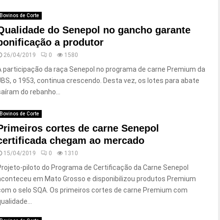
Bovinos de Corte
Qualidade do Senepol no gancho garante
bonificação a produtor
26/04/2019
0
1580
A participação da raça Senepol no programa de carne Premium da
JBS, o 1953, continua crescendo. Desta vez, os lotes para abate
saíram do rebanho...
Bovinos de Corte
Primeiros cortes de carne Senepol
certificada chegam ao mercado
15/04/2019
0
1310
Projeto-piloto do Programa de Certificação da Carne Senepol
aconteceu em Mato Grosso e disponibilizou produtos Premium
com o selo SQA. Os primeiros cortes de carne Premium com
ualidade...