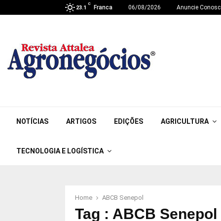
C
Franca
06/08/2026
Anuncie Conosc
23.1
NOTÍCIAS
ARTIGOS
EDIÇÕES
AGRICULTURA
TECNOLOGIA E LOGÍSTICA
Home
ABCB Senepol
Tag : ABCB Senepol