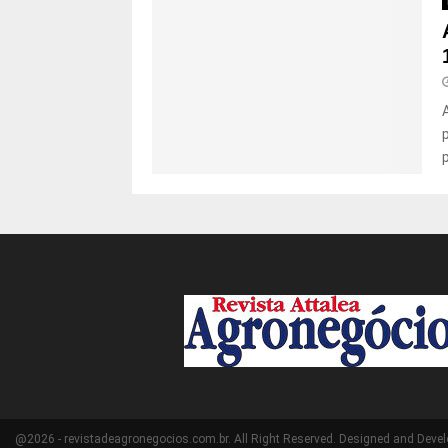
@2026 - revistadeagronegocios.com.br. All Right Reserved. Designed and Deve