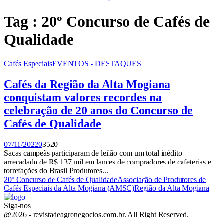
Tag : 20º Concurso de Cafés de
Qualidade
Cafés Especiais
EVENTOS - DESTAQUES
Cafés da Região da Alta Mogiana
conquistam valores recordes na
celebração de 20 anos do Concurso de
Cafés de Qualidade
07/11/2022
0
3520
Sacas campeãs participaram de leilão com um total inédito
arrecadado de R$ 137 mil em lances de compradores de cafeterias e
torrefações do Brasil Produtores...
20º Concurso de Cafés de Qualidade
Associação de Produtores de
Cafés Especiais da Alta Mogiana (AMSC)
Região da Alta Mogiana
Siga-nos
Facebook
Twitter
Instagram
Linkedin
Youtube
Email
@2026 - revistadeagronegocios.com.br. All Right Reserved.