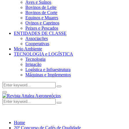
Aves e Suínos
Bovinos de Leite
Bovinos de Corte
Equinos e Muares
Ovinos e Caprinos
Peixes e Pescados
ENTIDADES DE CLASSE
Associações
Cooperativas
Meio Ambiente
TECNOLOGIA e LOGÍSTICA
Tecnologia
Irrigação
Logística e Infraestrutura
Máquinas e Implementos
Search
Search
for:
Facebook
Twitter
Instagram
Linkedin
Youtube
Email
Primary
Menu
Search
Search
for:
Home
20º Concurso de Cafés de Qualidade