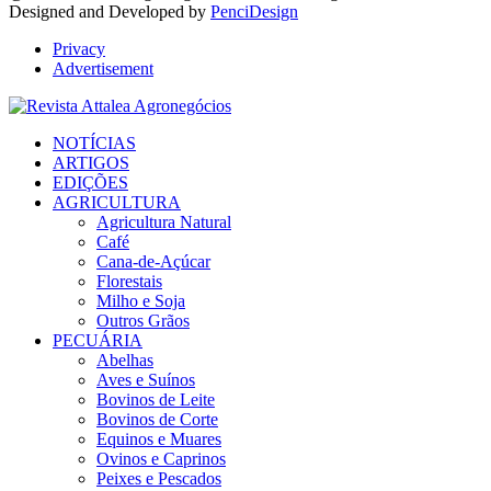
Designed and Developed by
PenciDesign
Privacy
Advertisement
Facebook
Twitter
Instagram
Linkedin
Youtube
Email
NOTÍCIAS
ARTIGOS
EDIÇÕES
AGRICULTURA
Agricultura Natural
Café
Cana-de-Açúcar
Florestais
Milho e Soja
Outros Grãos
PECUÁRIA
Abelhas
Aves e Suínos
Bovinos de Leite
Bovinos de Corte
Equinos e Muares
Ovinos e Caprinos
Peixes e Pescados