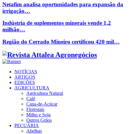
Netafim analisa oportunidades para expansão da
irrigação…
Indústria de suplementos minerais vende 1,2
milhão…
Região do Cerrado Mineiro certificou 420 mil…
Facebook
Twitter
Instagram
Linkedin
Youtube
Email
NOTÍCIAS
ARTIGOS
EDIÇÕES
AGRICULTURA
Agricultura Natural
Café
Cana-de-Açúcar
Florestais
Milho e Soja
Outros Grãos
PECUÁRIA
Abelhas