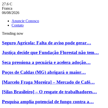
27.6
C
Franca
06/08/2026
Anuncie Conosco
Contato
Trending now
Seguro Agrícola: Falta de aviso pode gerar…
Justiça decide que Fundação Florestal não tem…
Seca pressiona a pecuária e acelera adoção…
Poços de Caldas (MG) abrigará o maior…
[Marcelo Fraga Moreira] – Mercado de Café…
[Silas Brasileiro] – O resgate de trabalhadores…
Pesquisa amplia potencial de fungo contra a…