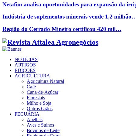
Netafim analisa oportunidades para expansão da ir
Indústria de suplementos minerais vende 1,2 milhão
Região do Cerrado Mineiro certificou 420 mil…
Facebook
Twitter
Instagram
Linkedin
Youtube
Email
NOTÍCIAS
ARTIGOS
EDIÇÕES
AGRICULTURA
Agricultura Natural
Café
Cana-de-Açúcar
Florestais
Milho e Soja
Outros Grãos
PECUÁRIA
Abelhas
Aves e Suínos
Bovinos de Leite
Bovinos de Corte