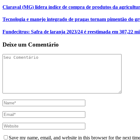
Claraval (MG) lidera índice de compra de produtos da agricultur
Tecnologia e manejo integrado de pragas tornam pimentão do gr
Fundecitrus: Safra de laranja 2023/24 é reestimada em 307,22 mi
Deixe um Comentário
Save my name, email, and website in this browser for the next tim