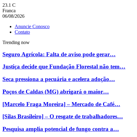
23.1
C
Franca
06/08/2026
Anuncie Conosco
Contato
Trending now
Seguro Agrícola: Falta de aviso pode gerar…
Justiça decide que Fundação Florestal não tem…
Seca pressiona a pecuária e acelera adoção…
Poços de Caldas (MG) abrigará o maior…
[Marcelo Fraga Moreira] – Mercado de Café…
[Silas Brasileiro] – O resgate de trabalhadores…
Pesquisa amplia potencial de fungo contra a…