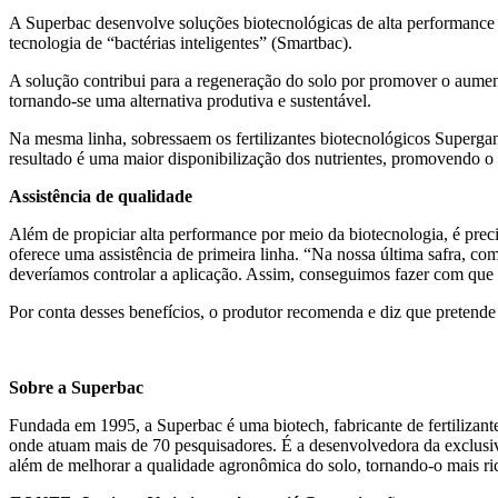
A Superbac desenvolve soluções biotecnológicas de alta performance 
tecnologia de “bactérias inteligentes” (Smartbac).
A solução contribui para a regeneração do solo por promover o aumen
tornando-se uma alternativa produtiva e sustentável.
Na mesma linha, sobressaem os fertilizantes biotecnológicos Superg
resultado é uma maior disponibilização dos nutrientes, promovendo o r
Assistência de qualidade
Além de propiciar alta performance por meio da biotecnologia, é prec
oferece uma assistência de primeira linha. “Na nossa última safra, c
deveríamos controlar a aplicação. Assim, conseguimos fazer com que a
Por conta desses benefícios, o produtor recomenda e diz que pretende
Sobre a Superbac
Fundada em 1995, a Superbac é uma biotech, fabricante de fertilizan
onde atuam mais de 70 pesquisadores. É a desenvolvedora da exclusiv
além de melhorar a qualidade agronômica do solo, tornando-o mais ri