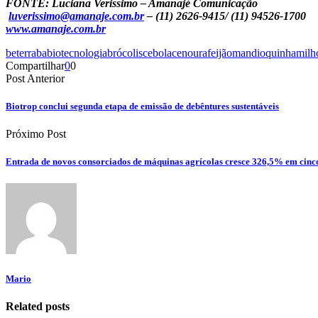
FONTE: Luciana Verissimo – Amanajé Comunicação
luverissimo@amanaje.com.br
– (11) 2626-9415/ (11) 94526-1700
www.amanaje.com.br
beterraba
biotecnologia
brócolis
cebola
cenoura
feijão
mandioquinha
milh
Compartilhar
0
0
Post Anterior
Biotrop conclui segunda etapa de emissão de debêntures sustentáveis
Próximo Post
Entrada de novos consorciados de máquinas agrícolas cresce 326,5% em cinc
Mario
Related posts