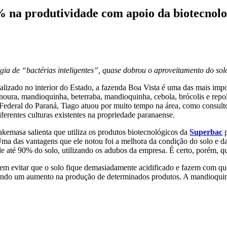
 na produtividade com apoio da biotecnolo
gia de “bactérias inteligentes”, quase dobrou o aproveitamento do sol
lizado no interior do Estado, a fazenda Boa Vista é uma das mais impor
, cenoura, mandioquinha, beterraba, mandioquinha, cebola, brócolis e re
deral do Paraná, Tiago atuou por muito tempo na área, como consultor
iferentes culturas existentes na propriedade paranaense.
kemasa salienta que utiliza os produtos biotecnológicos da
Superbac
p
 das vantagens que ele notou foi a melhora da condição do solo e das 
e até 90% do solo, utilizando os adubos da empresa. É certo, porém, q
em evitar que o solo fique demasiadamente acidificado e fazem com que
erando um aumento na produção de determinados produtos. A mandioquin