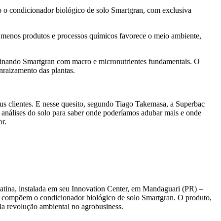
o o condicionador biológico de solo Smartgran, com exclusiva
e menos produtos e processos químicos favorece o meio ambiente,
mbinando Smartgran com macro e micronutrientes fundamentais. O
nraizamento das plantas.
eus clientes. E nesse quesito, segundo Tiago Takemasa, a Superbac
s análises do solo para saber onde poderíamos adubar mais e onde
or.
Latina, instalada em seu Innovation Center, em Mandaguari (PR) –
ue compõem o condicionador biológico de solo Smartgran. O produto,
la revolução ambiental no agrobusiness.