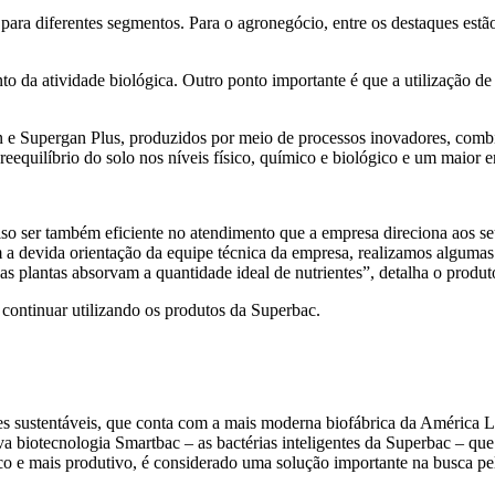
para diferentes segmentos. Para o agronegócio, entre os destaques estã
to da atividade biológica. Outro ponto importante é que a utilização d
an e Supergan Plus, produzidos por meio de processos inovadores, co
eequilíbrio do solo nos níveis físico, químico e biológico e um maior e
iso ser também eficiente no atendimento que a empresa direciona aos s
om a devida orientação da equipe técnica da empresa, realizamos alguma
s plantas absorvam a quantidade ideal de nutrientes”, detalha o produt
 continuar utilizando os produtos da Superbac.
tes sustentáveis, que conta com a mais moderna biofábrica da América 
a biotecnologia Smartbac – as bactérias inteligentes da Superbac – q
co e mais produtivo, é considerado uma solução importante na busca pe