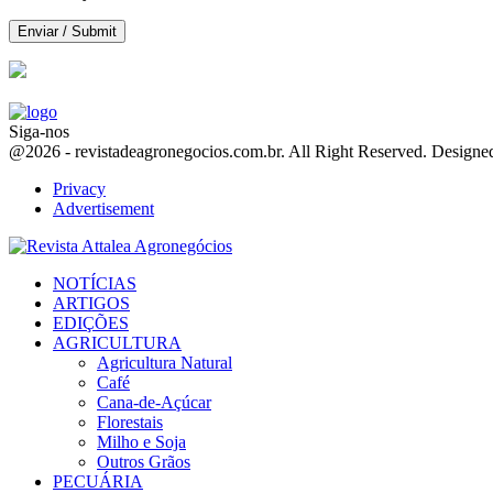
Siga-nos
Facebook
Twitter
Instagram
Linkedin
Youtube
Email
@2026 - revistadeagronegocios.com.br. All Right Reserved. Design
Privacy
Advertisement
Facebook
Twitter
Instagram
Linkedin
Youtube
Email
NOTÍCIAS
ARTIGOS
EDIÇÕES
AGRICULTURA
Agricultura Natural
Café
Cana-de-Açúcar
Florestais
Milho e Soja
Outros Grãos
PECUÁRIA