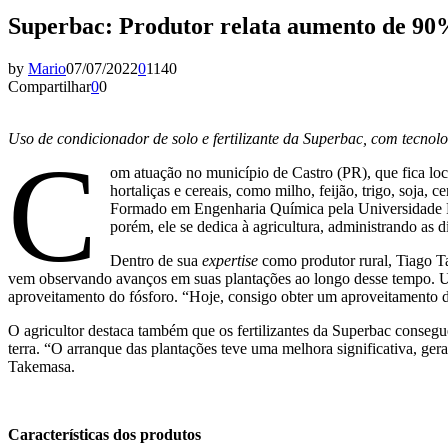
Superbac: Produtor relata aumento de 90%
by
Mario
07/07/2022
0
1140
Compartilhar
0
0
Uso de condicionador de solo e fertilizante da Superbac, com tecnolo
C
om atuação no município de Castro (PR), que fica loca
hortaliças e cereais, como milho, feijão, trigo, soja
Formado em Engenharia Química pela Universidade Fe
porém, ele se dedica à agricultura, administrando as d
Dentro de sua
expertise
como produtor rural, Tiago Ta
vem observando avanços em suas plantações ao longo desse tempo. Uma
aproveitamento do fósforo. “Hoje, consigo obter um aproveitamento d
O agricultor destaca também que os fertilizantes da Superbac consegu
terra. “O arranque das plantações teve uma melhora significativa, g
Takemasa.
Características dos produtos