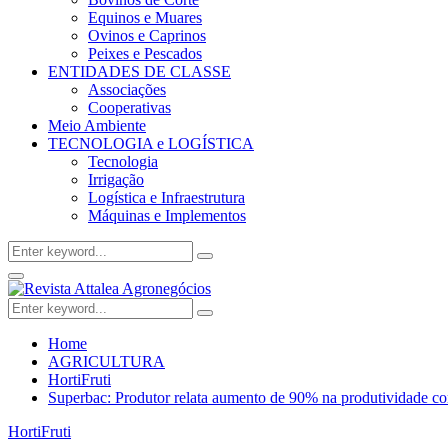
Equinos e Muares
Ovinos e Caprinos
Peixes e Pescados
ENTIDADES DE CLASSE
Associações
Cooperativas
Meio Ambiente
TECNOLOGIA e LOGÍSTICA
Tecnologia
Irrigação
Logística e Infraestrutura
Máquinas e Implementos
Search
Search
for:
Facebook
Twitter
Instagram
Linkedin
Youtube
Email
Primary
Menu
Search
Search
for:
Home
AGRICULTURA
HortiFruti
Superbac: Produtor relata aumento de 90% na produtividade co
HortiFruti