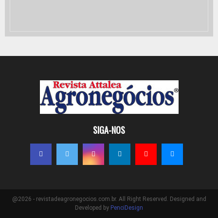
SIGA-NOS
@2026 - revistadeagronegocios.com.br. All Right Reserved. Designed and
Developed by
PenciDesign