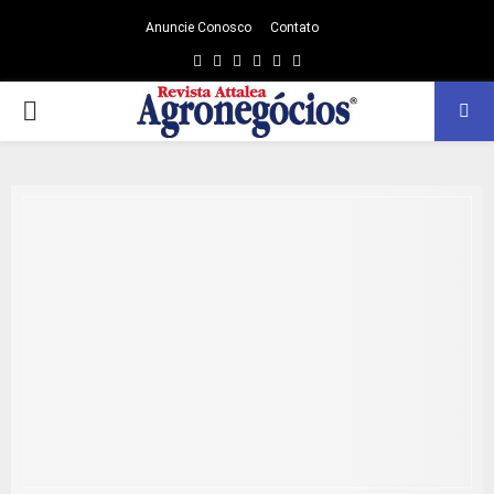
Anuncie Conosco
Contato
Facebook
Twitter
Instagram
Linkedin
Youtube
Email
PRIMARY
MENU