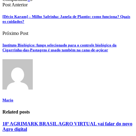
Post Anterior
[Décio Karam] – Milho Safrinha: Janela de Plantio: como funciona? Quais
os cuidados?
Próximo Post
Instituto Biológico: fungo selecionado para o controle biológico da
Cigarrinha-das-Pastagens é usado também na cana-de-açúcar
Mario
Related posts
18º AGRIMARK BRASIL AGRO VIRTUAL vai falar do novo
Agro digital