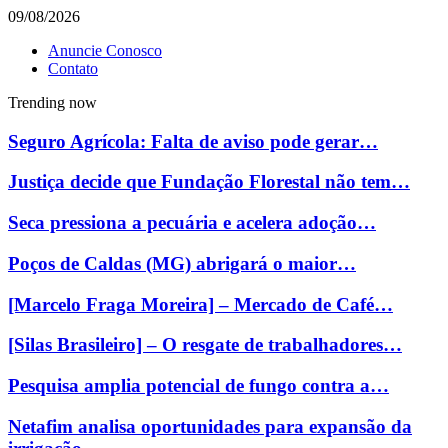
09/08/2026
Anuncie Conosco
Contato
Trending now
Seguro Agrícola: Falta de aviso pode gerar…
Justiça decide que Fundação Florestal não tem…
Seca pressiona a pecuária e acelera adoção…
Poços de Caldas (MG) abrigará o maior…
[Marcelo Fraga Moreira] – Mercado de Café…
[Silas Brasileiro] – O resgate de trabalhadores…
Pesquisa amplia potencial de fungo contra a…
Netafim analisa oportunidades para expansão da