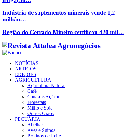
irrigação…
Indústria de suplementos minerais vende 1,2
milhão…
Região do Cerrado Mineiro certificou 420 mil…
Facebook
Twitter
Instagram
Linkedin
Youtube
Email
NOTÍCIAS
ARTIGOS
EDIÇÕES
AGRICULTURA
Agricultura Natural
Café
Cana-de-Açúcar
Florestais
Milho e Soja
Outros Grãos
PECUÁRIA
Abelhas
Aves e Suínos
Bovinos de Leite