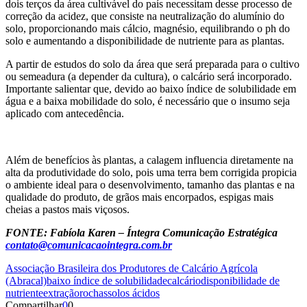
dois terços da área cultivável do país necessitam desse processo de
correção da acidez, que consiste na neutralização do alumínio do
solo, proporcionando mais cálcio, magnésio, equilibrando o ph do
solo e aumentando a disponibilidade de nutriente para as plantas.
A partir de estudos do solo da área que será preparada para o cultivo
ou semeadura (a depender da cultura), o calcário será incorporado.
Importante salientar que, devido ao baixo índice de solubilidade em
água e a baixa mobilidade do solo, é necessário que o insumo seja
aplicado com antecedência.
Além de benefícios às plantas, a calagem influencia diretamente na
alta da produtividade do solo, pois uma terra bem corrigida propicia
o ambiente ideal para o desenvolvimento, tamanho das plantas e na
qualidade do produto, de grãos mais encorpados, espigas mais
cheias a pastos mais viçosos.
FONTE: Fabíola Karen – Íntegra Comunicação Estratégica
contato@comunicacaointegra.com.br
Associação Brasileira dos Produtores de Calcário Agrícola
(Abracal)
baixo índice de solubilidade
calcário
disponibilidade de
nutriente
extração
rochas
solos ácidos
Compartilhar
0
0