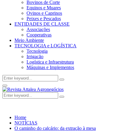
Bovinos de Corte
Equinos e Muares
Ovinos e Caprinos
Peixes e Pescados
ENTIDADES DE CLASSE
Associações
Cooperativas
Meio Ambiente
TECNOLOGIA e LOGÍSTICA
Tecnologia
Irrigação
Logística e Infraestrutura
Máquinas e Implementos
Search
Search
for:
Facebook
Twitter
Instagram
Linkedin
Youtube
Email
Primary
Menu
Search
Search
for:
Home
NOTÍCIAS
O caminho do calcário: da extração à mesa