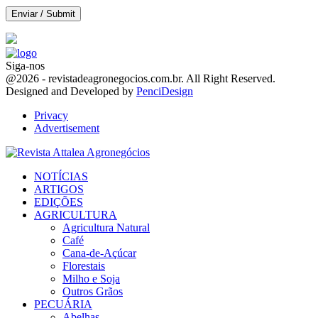
Siga-nos
Facebook
Twitter
Instagram
Linkedin
Youtube
Email
@2026 - revistadeagronegocios.com.br. All Right Reserved.
Designed and Developed by
PenciDesign
Privacy
Advertisement
Facebook
Twitter
Instagram
Linkedin
Youtube
Email
NOTÍCIAS
ARTIGOS
EDIÇÕES
AGRICULTURA
Agricultura Natural
Café
Cana-de-Açúcar
Florestais
Milho e Soja
Outros Grãos
PECUÁRIA
Abelhas