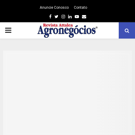
Anuncie Conosco
Contato
Facebook
Twitter
Instagram
Linkedin
Youtube
Email
PRIMARY
MENU